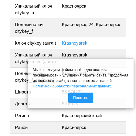
Уникальный ключ
Красноярск
citykey_u
Полный ключ
Красноярск, 24, Красноярск
citykey_f
Ключ citykey (англ.)
Krasnoyarsk
Уникальный ключ
Krasnoyarsk
citykey_u_en (англ.)
Мы используем файлы cookie для анализа
Полный ключ
Krasnoyarsk, 24, Krasnoyarsk
посещаемости и улучшения работы сайта. Продолжая
citykey_f_en (англ.)
использовать сайт, вы соглашаетесь с нашей
Политикой обработки персональных данных
.
Широта
55.974222
Понятно
Долгота
92.801511
Регион
Красноярский край
Район
Красноярск