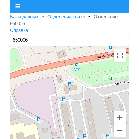
☰
Базы данных
•
Отделения связи
•
Отделение
660006
Справка