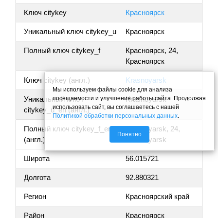
Ключ citykey
Красноярск
Уникальный ключ citykey_u
Красноярск
Полный ключ citykey_f
Красноярск, 24,
Красноярск
Ключ citykey (англ.)
Krasnoyarsk
Мы используем файлы cookie для анализа
посещаемости и улучшения работы сайта. Продолжая
Уникальный ключ
Krasnoyarsk
использовать сайт, вы соглашаетесь с нашей
citykey_u_en (англ.)
Политикой обработки персональных данных
.
Полный ключ citykey_f_en
Krasnoyarsk, 24,
Понятно
(англ.)
Krasnoyarsk
Широта
56.015721
Долгота
92.880321
Регион
Красноярский край
Район
Красноярск