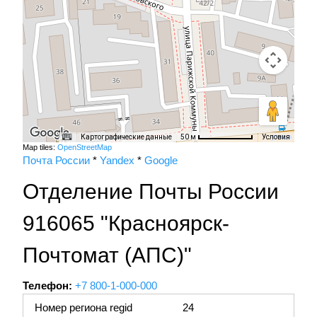
Картографические данные
Условия
50 м
Map tiles:
OpenStreetMap
Почта России
*
Yandex
*
Google
Отделение Почты России
916065 "Красноярск-
Почтомат (АПС)"
Телефон:
+7 800-1-000-000
Номер региона regid
24