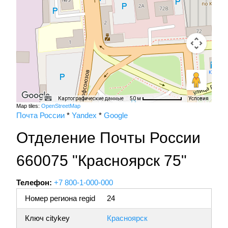
Картографические данные
Условия
50 м
Map tiles:
OpenStreetMap
Почта России
*
Yandex
*
Google
Отделение Почты России
660075 "Красноярск 75"
Телефон:
+7 800-1-000-000
Номер региона regid
24
Ключ citykey
Красноярск