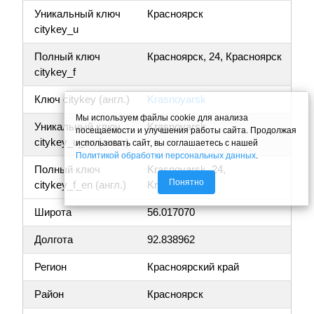
Уникальный ключ
Красноярск
citykey_u
Полный ключ
Красноярск, 24, Красноярск
citykey_f
Ключ citykey (англ.)
Krasnoyarsk
Мы используем файлы cookie для анализа
Уникальный ключ
Krasnoyarsk
посещаемости и улучшения работы сайта. Продолжая
citykey_u_en (англ.)
использовать сайт, вы соглашаетесь с нашей
Политикой обработки персональных данных
.
Полный ключ
Krasnoyarsk, 24,
Понятно
citykey_f_en (англ.)
Krasnoyarsk
Широта
56.017070
Долгота
92.838962
Регион
Красноярский край
Район
Красноярск