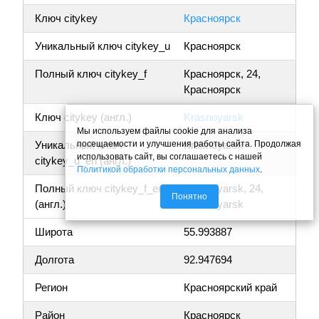
Ключ citykey
Красноярск
Уникальный ключ citykey_u
Красноярск
Полный ключ citykey_f
Красноярск, 24,
Красноярск
Ключ citykey (англ.)
Krasnoyarsk
Мы используем файлы cookie для анализа
посещаемости и улучшения работы сайта. Продолжая
Уникальный ключ
Krasnoyarsk
использовать сайт, вы соглашаетесь с нашей
citykey_u_en (англ.)
Политикой обработки персональных данных
.
Полный ключ citykey_f_en
Krasnoyarsk, 24,
Понятно
(англ.)
Krasnoyarsk
Широта
55.993887
Долгота
92.947694
Регион
Красноярский край
Район
Красноярск