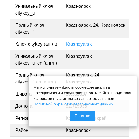
Уникальный ключ
Красноярск
citykey_u
Полный ключ
Красноярск, 24, Красноярск
citykey_f
Ключ citykey (англ.)
Krasnoyarsk
Уникальный ключ
Krasnoyarsk
citykey_u_en (англ.)
Полный ключ
Krasnoyarsk, 24,
citykey_f_en (англ.)
Krasnoyarsk
Мы используем файлы cookie для анализа
посещаемости и улучшения работы сайта. Продолжая
Широта
55.981817
использовать сайт, вы соглашаетесь с нашей
Политикой обработки персональных данных
.
Долгота
92.719935
Понятно
Регион
Красноярский край
Район
Красноярск