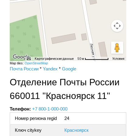
Картографические данные
Условия
50 м
Map tiles:
OpenStreetMap
Почта России
*
Yandex
*
Google
Отделение Почты России
660011 "Красноярск 11"
Телефон:
+7 800-1-000-000
Номер региона regid
24
Ключ citykey
Красноярск