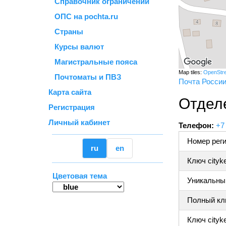
Справочник ограничений
ОПС на pochta.ru
Страны
Курсы валют
Магистральные пояса
Map tiles:
OpenStr
Почтоматы и ПВЗ
Почта Росси
Карта сайта
Отделе
Регистрация
Личный кабинет
Телефон:
+7
Номер реги
ru
en
Ключ cityk
Цветовая тема
Уникальный
Полный клю
Ключ cityke