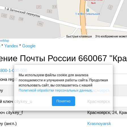
Быстрые клавиши
Это изображение може
eetMap
и
*
Yandex
*
Google
ние Почты России 660067 "Кра
 800-1-000-000
Мы используем файлы cookie для анализа
она regid
24
посещаемости и улучшения работы сайта. Продолжая
использовать сайт, вы соглашаетесь с нашей
ey
Красноярск
Политикой обработки персональных данных
.
 ключ citykey_u
Красноярск
Понятно
ч citykey_f
Красноярск, 24, Кр
y (англ.)
Krasnoyarsk