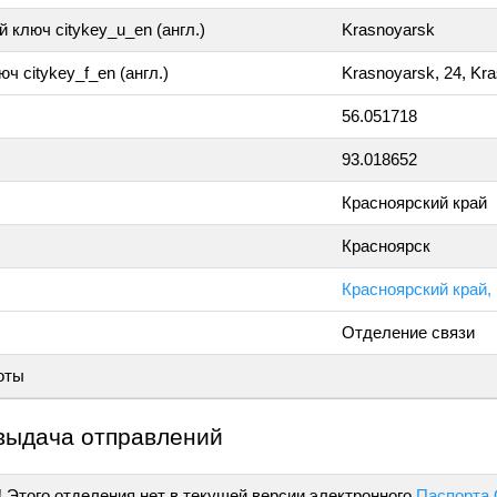
 ключ citykey_u_en (англ.)
Krasnoyarsk
ч citykey_f_en (англ.)
Krasnoyarsk, 24, Kr
56.051718
93.018652
Красноярский край
Красноярск
Красноярский край, 
Отделение связи
оты
выдача отправлений
!
Этого отделения нет в текущей версии электронного
Паспорта