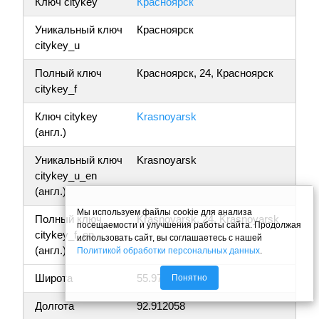
Ключ citykey
Красноярск
Уникальный ключ
Красноярск
citykey_u
Полный ключ
Красноярск, 24, Красноярск
citykey_f
Ключ citykey
Krasnoyarsk
(англ.)
Уникальный ключ
Krasnoyarsk
citykey_u_en
(англ.)
Мы используем файлы cookie для анализа
Полный ключ
Krasnoyarsk, 24, Krasnoyarsk
посещаемости и улучшения работы сайта. Продолжая
citykey_f_en
использовать сайт, вы соглашаетесь с нашей
(англ.)
Политикой обработки персональных данных
.
Широта
55.971456
Понятно
Долгота
92.912058