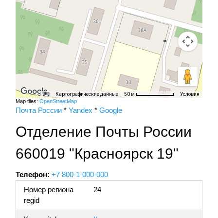
Картографические данные
Условия
50 м
Map tiles:
OpenStreetMap
Почта России
*
Yandex
*
Google
Отделение Почты России
660019 "Красноярск 19"
Телефон:
+7 800-1-000-000
Номер региона
24
regid