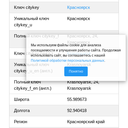
Ключ citykey
Красноярск
Уникальный ключ
Красноярск
citykey_u
Полный ключ citykey_f
Красноярск, 24,
Красноярск
Мы используем файлы cookie для анализа
посещаемости и улучшения работы сайта. Продолжая
Ключ citykey (англ.)
Krasnoyarsk
использовать сайт, вы соглашаетесь с нашей
Политикой обработки персональных данных
.
Уникальный ключ
Krasnoyarsk
citykey_u_en (англ.)
Понятно
Полный ключ
Krasnoyarsk, 24,
citykey_f_en (англ.)
Krasnoyarsk
Широта
55.989673
Долгота
92.940418
Регион
Красноярский край