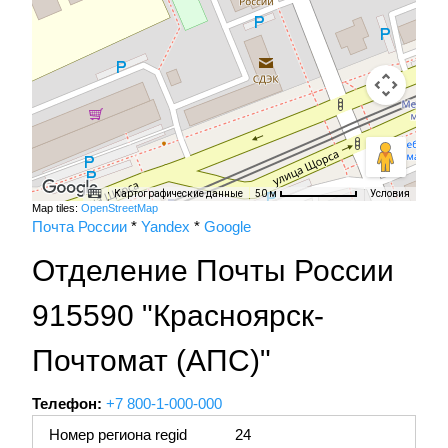
Картографические данные
Условия
50 м
Map tiles:
OpenStreetMap
Почта России
*
Yandex
*
Google
Отделение Почты России
915590 "Красноярск-
Почтомат (АПС)"
Телефон:
+7 800-1-000-000
Номер региона regid
24