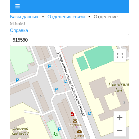
☰
Базы данных
•
Отделения связи
•
Отделение
915590
Справка