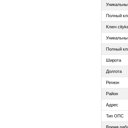
Уникальный
Полный клю
Ключ cityke
Уникальный
Полный клю
Широта
Долгота
Регион
Район
Адрес
Тип ОПС
Время раб