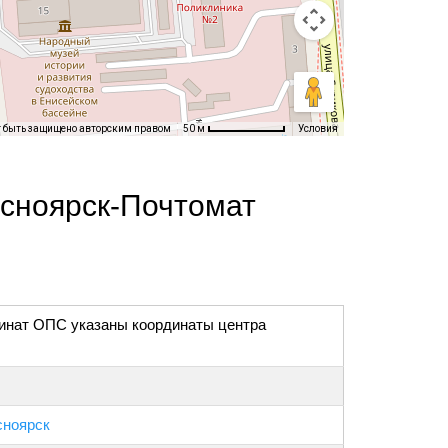
т быть защищено авторским правом
Условия
50 м
асноярск-Почтомат
инат ОПС указаны координаты центра
сноярск