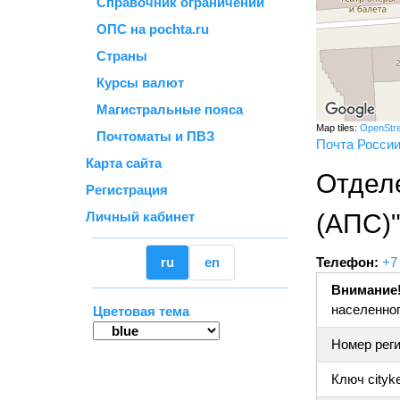
Справочник ограничений
ОПС на pochta.ru
Страны
Курсы валют
Магистральные пояса
Map tiles:
OpenStr
Почтоматы и ПВЗ
Почта Росси
Карта сайта
Отдел
Регистрация
Личный кабинет
(АПС)
ru
en
Телефон:
+7
Внимание
населенног
Цветовая тема
Номер реги
Ключ cityk