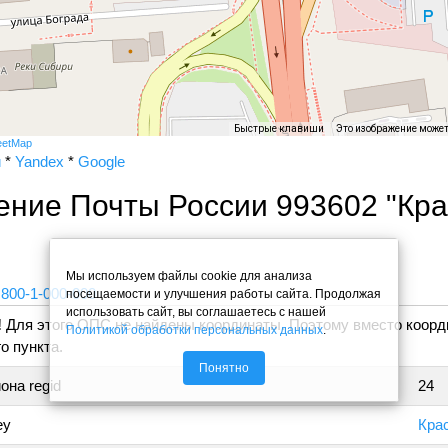
Быстрые клавиши
Это изображение може
eetMap
и
*
Yandex
*
Google
ение Почты России 993602 "Кр
"
Мы используем файлы cookie для анализа
 800-1-000-000
посещаемости и улучшения работы сайта. Продолжая
использовать сайт, вы соглашаетесь с нашей
!
Для этого ОПС не найдены координаты. Поэтому вместо коорд
Политикой обработки персональных данных
.
о пункта.
Понятно
она regid
24
ey
Кра