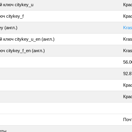
 ключ citykey_u
Кра
ч citykey_f
Крас
y (англ.)
Kra
 ключ citykey_u_en (англ.)
Kra
ч citykey_f_en (англ.)
Kras
56.
92.
Кра
Кра
Поч
оты