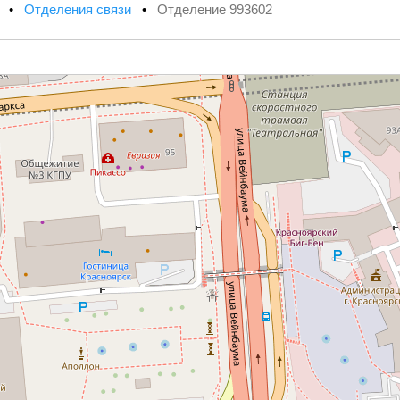
х
•
Отделения связи
•
Отделение 993602