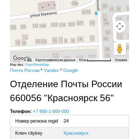
Картографические данные
Условия
50 м
Map tiles:
OpenStreetMap
Почта России
*
Yandex
*
Google
Отделение Почты России
660056 "Красноярск 56"
Телефон:
+7 800-1-000-000
Номер региона regid
24
Ключ citykey
Красноярск