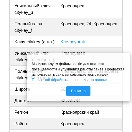
Уникальный ключ
Красноярск
citykey_u
Полный ключ
Красноярск, 24, Красноярск
citykey_f
Ключ citykey (англ.)
Krasnoyarsk
Уникальный ключ
Krasnoyarsk
citykey_u_en (англ.)
Мы используем файлы cookie для анализа
посещаемости и улучшения работы сайта. Продолжая
Полный ключ
Krasnoyarsk, 24, Krasnoyarsk
использовать сайт, вы соглашаетесь с нашей
citykey_f_en (англ.)
Политикой обработки персональных данных
.
Широта
56.030044
Понятно
Долгота
92.859794
Регион
Красноярский край
Район
Красноярск