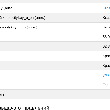
y (англ.)
Kra
 ключ citykey_u_en (англ.)
Kra
ч citykey_f_en (англ.)
Kras
56.
92.
Кра
Кра
ул 
Поч
оты
выдача отправлений