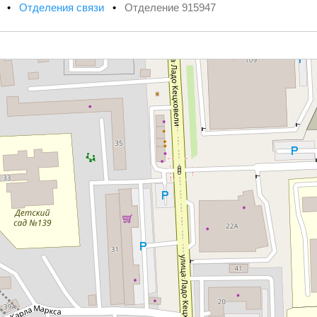
х
•
Отделения связи
•
Отделение 915947