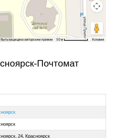
т быть защищено авторским правом
Условия
50 м
асноярск-Почтомат
сноярск
сноярск
ноярск, 24, Красноярск