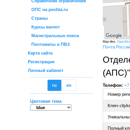
Справочник ограничений
ОПС на pochta.ru
Страны
Курсы валют
Магистральные пояса
Map tiles:
OpenStr
Почтоматы и ПВЗ
Почта Росси
Карта сайта
Отдел
Регистрация
Личный кабинет
(АПС)
ru
en
Телефон:
+7
Номер реги
Цветовая тема
Ключ cityk
Уникальный
Полный клю