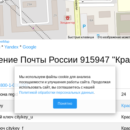
Быстрые клавиши
Это изображение може
eetMap
и
*
Yandex
*
Google
ение Почты России 915947 "Кр
"
Мы используем файлы cookie для анализа
посещаемости и улучшения работы сайта. Продолжая
 800-1-000-000
использовать сайт, вы соглашаетесь с нашей
Политикой обработки персональных данных
.
она regid
24
Понятно
ey
Кра
 ключ citykey_u
Кра
ч citykey_f
Крас