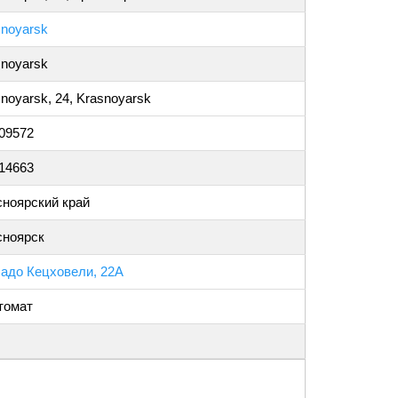
snoyarsk
snoyarsk
noyarsk, 24, Krasnoyarsk
009572
814663
сноярский край
сноярск
Ладо Кецховели, 22А
томат