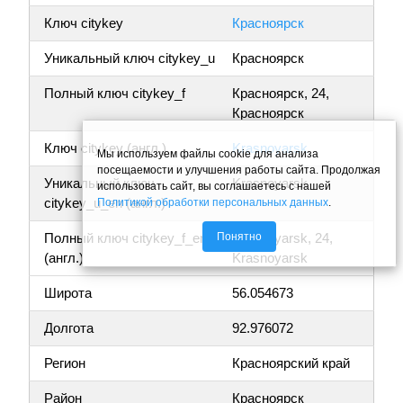
Ключ citykey
Красноярск
Уникальный ключ citykey_u
Красноярск
Полный ключ citykey_f
Красноярск, 24,
Красноярск
Ключ citykey (англ.)
Krasnoyarsk
Мы используем файлы cookie для анализа
посещаемости и улучшения работы сайта. Продолжая
Уникальный ключ
Krasnoyarsk
использовать сайт, вы соглашаетесь с нашей
citykey_u_en (англ.)
Политикой обработки персональных данных
.
Понятно
Полный ключ citykey_f_en
Krasnoyarsk, 24,
(англ.)
Krasnoyarsk
Широта
56.054673
Долгота
92.976072
Регион
Красноярский край
Район
Красноярск