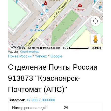
Картографические данные
Условия
50 м
Map tiles:
OpenStreetMap
Почта России
*
Yandex
*
Google
Отделение Почты России
913873 "Красноярск-
Почтомат (АПС)"
Телефон:
+7 800-1-000-000
Номер региона regid
24