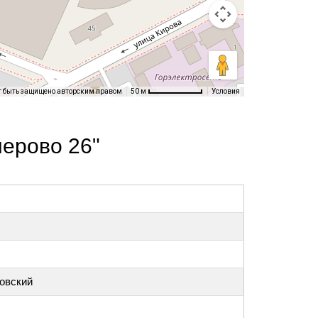
т быть защищено авторским правом
Условия
50 м
ерово 26"
ровский