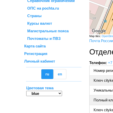
Справочник ограничений
ОПС на pochta.ru
Страны
Курсы валют
Магистральные пояса
Map tiles:
OpenStr
Почтоматы и ПВЗ
Почта Росси
Карта сайта
Отдел
Регистрация
Личный кабинет
Телефон:
+7
Номер реги
ru
en
Ключ cityk
Цветовая тема
Уникальный
Полный клю
Ключ cityke