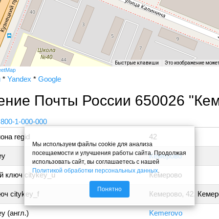
Быстрые клавиши
Это изображение може
eetMap
и
*
Yandex
*
Google
ение Почты России 650026 "Кем
 800-1-000-000
она regid
42
Мы используем файлы cookie для анализа
посещаемости и улучшения работы сайта. Продолжая
ey
Кемерово
использовать сайт, вы соглашаетесь с нашей
Политикой обработки персональных данных
.
 ключ citykey_u
Кемерово
Понятно
ч citykey_f
Кемерово, 42, Кеме
y (англ.)
Kemerovo