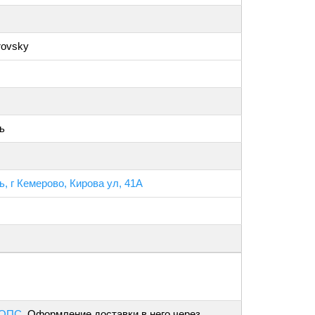
rovsky
ь
, г Кемерово, Кирова ул, 41А
 ОПС
. Оформление доставки в него через