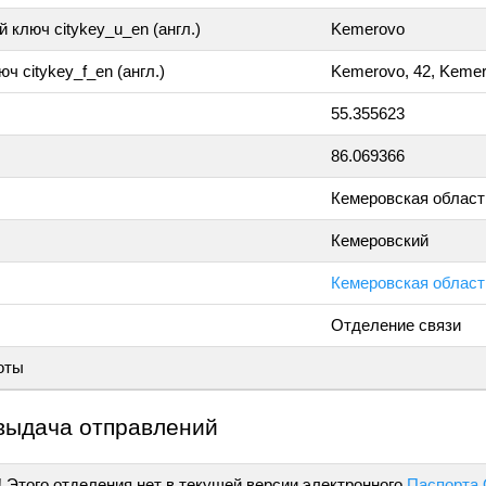
 ключ citykey_u_en (англ.)
Kemerovo
ч citykey_f_en (англ.)
Kemerovo, 42, Keme
55.355623
86.069366
Кемеровская област
Кемеровский
Кемеровская область
Отделение связи
оты
выдача отправлений
!
Этого отделения нет в текущей версии электронного
Паспорта