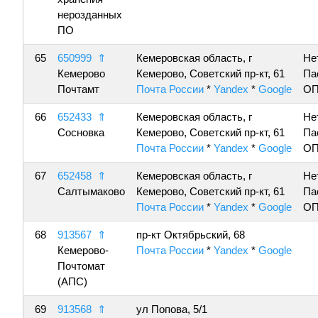
нерозданных
ПО
65
650999
⇑
Кемеровская область, г
Не
Кемерово
Кемерово, Советский пр-кт, 61
Па
Почтамт
Почта России
*
Yandex
*
Google
ОП
66
652433
⇑
Кемеровская область, г
Не
Сосновка
Кемерово, Советский пр-кт, 61
Па
Почта России
*
Yandex
*
Google
ОП
67
652458
⇑
Кемеровская область, г
Не
Салтымаково
Кемерово, Советский пр-кт, 61
Па
Почта России
*
Yandex
*
Google
ОП
68
913567
⇑
пр-кт Октябрьский, 68
Кемерово-
Почта России
*
Yandex
*
Google
Почтомат
(АПС)
69
913568
⇑
ул Попова, 5/1