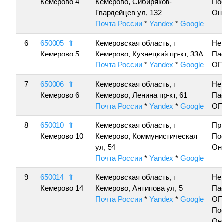
Кемерово 4
Кемерово, Сибиряков-
По
Гвардейцев ул, 132
Он
Почта России
*
Yandex
*
Google
6
650005
⇑
Кемеровская область, г
Не
Кемерово 5
Кемерово, Кузнецкий пр-кт, 33А
Па
Почта России
*
Yandex
*
Google
ОП
7
650006
⇑
Кемеровская область, г
Не
Кемерово 6
Кемерово, Ленина пр-кт, 61
Па
Почта России
*
Yandex
*
Google
ОП
8
650010
⇑
Кемеровская область, г
Пр
Кемерово 10
Кемерово, Коммунистическая
По
ул, 54
Он
Почта России
*
Yandex
*
Google
9
650014
⇑
Кемеровская область, г
Не
Кемерово 14
Кемерово, Антипова ул, 5
Па
Почта России
*
Yandex
*
Google
ОП
По
Он