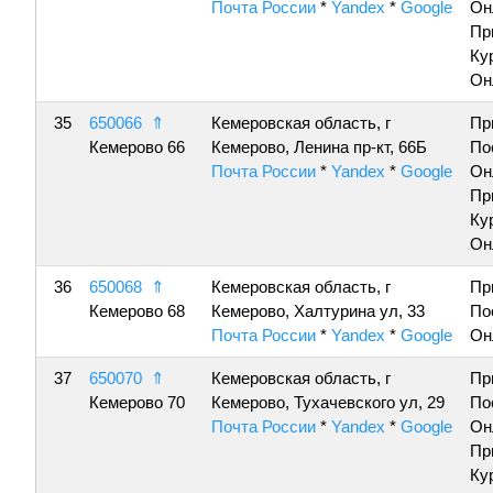
Почта России
*
Yandex
*
Google
Он
Пр
Ку
Он
35
650066
⇑
Кемеровская область, г
Пр
Кемерово 66
Кемерово, Ленина пр-кт, 66Б
По
Почта России
*
Yandex
*
Google
Он
Пр
Ку
Он
36
650068
⇑
Кемеровская область, г
Пр
Кемерово 68
Кемерово, Халтурина ул, 33
По
Почта России
*
Yandex
*
Google
Он
37
650070
⇑
Кемеровская область, г
Пр
Кемерово 70
Кемерово, Тухачевского ул, 29
По
Почта России
*
Yandex
*
Google
Он
Пр
Ку