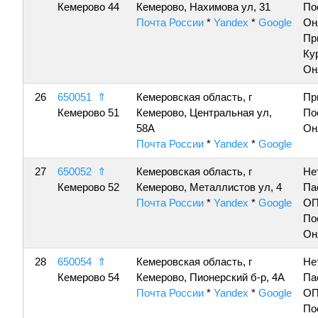
Кемерово 44
Кемерово, Нахимова ул, 31
По
Почта России
*
Yandex
*
Google
Он
Пр
Ку
Он
26
650051
⇑
Кемеровская область, г
Пр
Кемерово 51
Кемерово, Центральная ул,
По
58А
Он
Почта России
*
Yandex
*
Google
27
650052
⇑
Кемеровская область, г
Не
Кемерово 52
Кемерово, Металлистов ул, 4
Па
Почта России
*
Yandex
*
Google
ОП
По
Он
28
650054
⇑
Кемеровская область, г
Не
Кемерово 54
Кемерово, Пионерский б-р, 4А
Па
Почта России
*
Yandex
*
Google
ОП
По