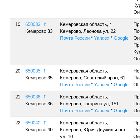
Ку
Он
19
650033
⇑
Кемеровская область, г
Пр
Кемерово 33
Кемерово, Леонова ул, 22
По
Почта России
*
Yandex
*
Google
Он
Пр
Ку
Он
20
650035
⇑
Кемеровская область, г
Не
Кемерово 35
Кемерово, Советский пр-кт, 61
Па
Почта России
*
Yandex
*
Google
ОП
21
650036
⇑
Кемеровская область, г
Пр
Кемерово 36
Кемерово, Гагарина ул, 151
По
Почта России
*
Yandex
*
Google
Он
22
650040
⇑
Кемеровская область, г
Пр
Кемерово 40
Кемерово, Юрия Двужильного
По
ул, 10
Он