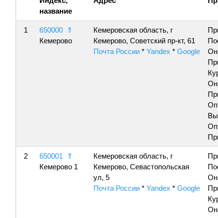
Индекс,
Адрес
Пр
название
1
650000
⇑
Кемеровская область, г
Пр
Кемерово
Кемерово, Советский пр-кт, 61
По
Почта России
*
Yandex
*
Google
Он
Пр
Ку
Он
Пр
Оп
Вы
Оп
Пр
2
650001
⇑
Кемеровская область, г
Пр
Кемерово 1
Кемерово, Севастопольская
По
ул, 5
Он
Почта России
*
Yandex
*
Google
Пр
Ку
Он