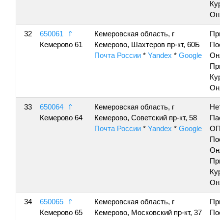
Ку
Он
32
650061
⇑
Кемеровская область, г
Пр
Кемерово 61
Кемерово, Шахтеров пр-кт, 60Б
По
Почта России
*
Yandex
*
Google
Он
Пр
Ку
Он
33
650064
⇑
Кемеровская область, г
Не
Кемерово 64
Кемерово, Советский пр-кт, 58
Па
Почта России
*
Yandex
*
Google
ОП
По
Он
Пр
Ку
Он
34
650065
⇑
Кемеровская область, г
Пр
Кемерово 65
Кемерово, Московский пр-кт, 37
По