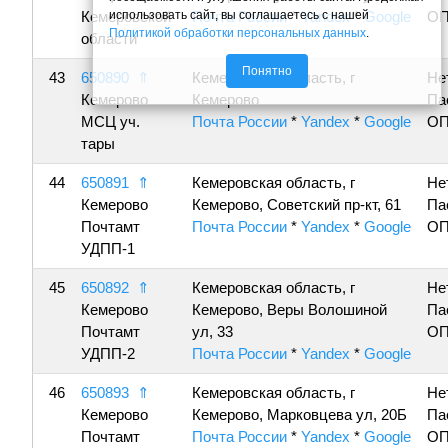
использовать сайт, вы соглашаетесь с нашей
Кемеровской
Почта России
*
Yandex
*
Google
ОП
Политикой обработки персональных данных
.
области
Понятно
43
650890
⇑
Кемеровская область, г
Не
Кемерово
Кемерово
Па
МСЦ уч.
Почта России
*
Yandex
*
Google
ОП
тары
44
650891
⇑
Кемеровская область, г
Не
Кемерово
Кемерово, Советский пр-кт, 61
Па
Почтамт
Почта России
*
Yandex
*
Google
ОП
УДПП-1
45
650892
⇑
Кемеровская область, г
Не
Кемерово
Кемерово, Веры Волошиной
Па
Почтамт
ул, 33
ОП
УДПП-2
Почта России
*
Yandex
*
Google
46
650893
⇑
Кемеровская область, г
Не
Кемерово
Кемерово, Марковцева ул, 20Б
Па
Почтамт
Почта России
*
Yandex
*
Google
ОП