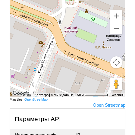
Картографические данные
Условия
50 м
Map tiles:
OpenStreetMap
Open Streetmap
Параметры API
Номер региона regid
42