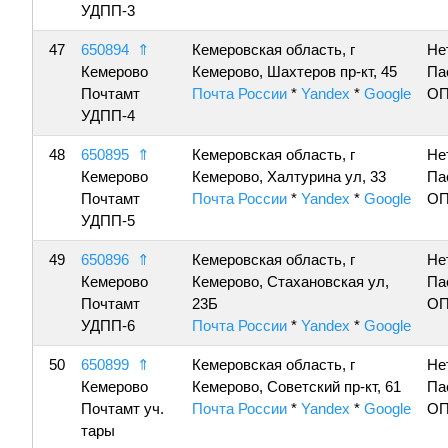
УДПП-3
47
650894
⇑
Кемеровская область, г
Не
Кемерово
Кемерово, Шахтеров пр-кт, 45
Па
Почтамт
Почта России
*
Yandex
*
Google
ОП
УДПП-4
48
650895
⇑
Кемеровская область, г
Не
Кемерово
Кемерово, Халтурина ул, 33
Па
Почтамт
Почта России
*
Yandex
*
Google
ОП
УДПП-5
49
650896
⇑
Кемеровская область, г
Не
Кемерово
Кемерово, Стахановская ул,
Па
Почтамт
23Б
ОП
УДПП-6
Почта России
*
Yandex
*
Google
50
650899
⇑
Кемеровская область, г
Не
Кемерово
Кемерово, Советский пр-кт, 61
Па
Почтамт уч.
Почта России
*
Yandex
*
Google
ОП
тары