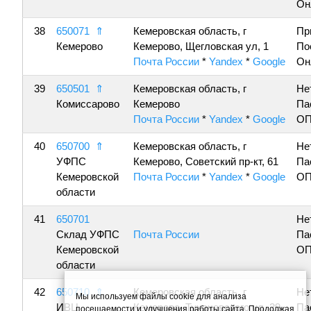
Он
38
650071
⇑
Кемеровская область, г
Пр
Кемерово
Кемерово, Щегловская ул, 1
По
Почта России
*
Yandex
*
Google
Он
39
650501
⇑
Кемеровская область, г
Не
Комиссарово
Кемерово
Па
Почта России
*
Yandex
*
Google
ОП
40
650700
⇑
Кемеровская область, г
Не
УФПС
Кемерово, Советский пр-кт, 61
Па
Кемеровской
Почта России
*
Yandex
*
Google
ОП
области
41
650701
Не
Склад УФПС
Почта России
Па
Кемеровской
ОП
области
42
650710
⇑
Кемеровская область, г
Не
Мы используем файлы cookie для анализа
ИВЦ
Кемерово, Тухачевского ул, 29
Па
посещаемости и улучшения работы сайта. Продолжая