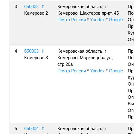
3
650002
⇑
Кемеровская область, г
Пр
Кемерово 2
Кемерово, Шахтеров пр-кт, 45
По
Почта России
*
Yandex
*
Google
Он
Пр
Ку
Он
4
650003
⇑
Кемеровская область, г
Пр
Кемерово 3
Кемерово, Марковцева ул,
По
стр.20а
Он
Почта России
*
Yandex
*
Google
Пр
Ку
Он
Пр
Оп
Вы
Оп
Пр
5
650004
⇑
Кемеровская область, г
Пр