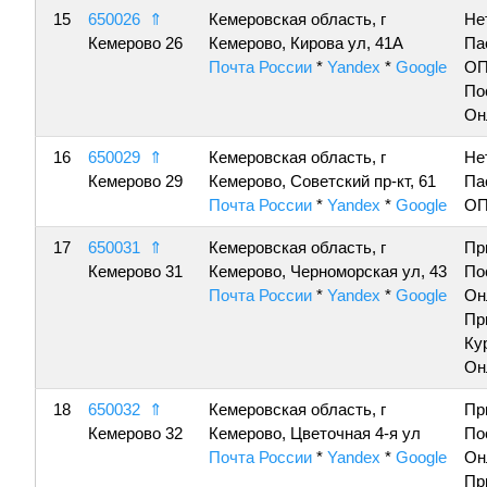
15
650026
⇑
Кемеровская область, г
Не
Кемерово 26
Кемерово, Кирова ул, 41А
Па
Почта России
*
Yandex
*
Google
ОП
По
Он
16
650029
⇑
Кемеровская область, г
Не
Кемерово 29
Кемерово, Советский пр-кт, 61
Па
Почта России
*
Yandex
*
Google
ОП
17
650031
⇑
Кемеровская область, г
Пр
Кемерово 31
Кемерово, Черноморская ул, 43
По
Почта России
*
Yandex
*
Google
Он
Пр
Ку
Он
18
650032
⇑
Кемеровская область, г
Пр
Кемерово 32
Кемерово, Цветочная 4-я ул
По
Почта России
*
Yandex
*
Google
Он
Пр