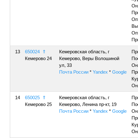
Он
Пр
Оп
Вы
Оп
Пр
13
650024
⇑
Кемеровская область, г
Пр
Кемерово 24
Кемерово, Веры Волошиной
По
ул, 33
Он
Почта России
*
Yandex
*
Google
Пр
Ку
Он
14
650025
⇑
Кемеровская область, г
Пр
Кемерово 25
Кемерово, Ленина пр-кт, 19
По
Почта России
*
Yandex
*
Google
Он
Пр
Ку
Он