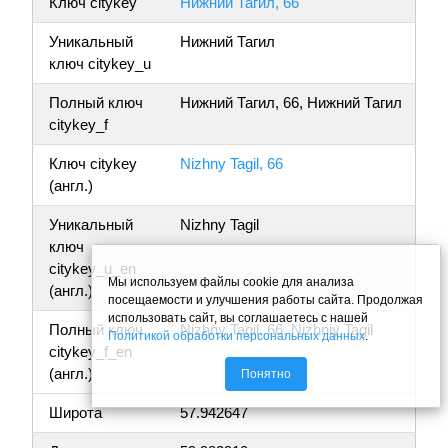
Ключ citykey
Нижний Тагил, 66
Уникальный
Нижний Тагил
ключ citykey_u
Полный ключ
Нижний Тагил, 66, Нижний Тагил
citykey_f
Ключ citykey
Nizhny Tagil, 66
(англ.)
Уникальный
Nizhny Tagil
ключ
citykey_u_en
Мы используем файлы cookie для анализа
(англ.)
посещаемости и улучшения работы сайта. Продолжая
использовать сайт, вы соглашаетесь с нашей
Полный ключ
Nizhny Tagil, 66, Nizhniy Tagil
Политикой обработки персональных данных
.
citykey_f_en
(англ.)
Понятно
Широта
57.942647