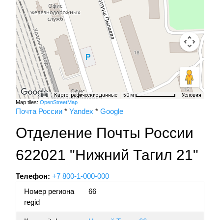
Картографические данные
Условия
50 м
Map tiles:
OpenStreetMap
Почта России
*
Yandex
*
Google
Отделение Почты России
622021 "Нижний Тагил 21"
Телефон:
+7 800-1-000-000
Номер региона
66
regid