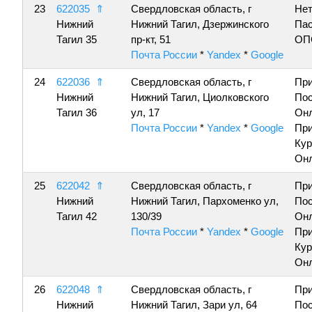
23
622035
⇑
Свердловская область, г
Нет
Нижний
Нижний Тагил, Дзержинского
Пас
Тагил 35
пр-кт, 51
ОП
Почта России
*
Yandex
*
Google
24
622036
⇑
Свердловская область, г
Пр
Нижний
Нижний Тагил, Циолковского
По
Тагил 36
ул, 17
Онл
Почта России
*
Yandex
*
Google
Пр
Кур
Онл
25
622042
⇑
Свердловская область, г
Пр
Нижний
Нижний Тагил, Пархоменко ул,
По
Тагил 42
130/39
Онл
Почта России
*
Yandex
*
Google
Пр
Кур
Онл
26
622048
⇑
Свердловская область, г
Пр
Нижний
Нижний Тагил, Зари ул, 64
По