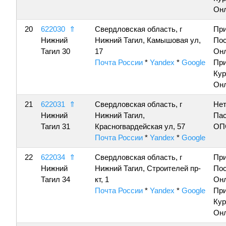
Онл
20
622030
⇑
Свердловская область, г
Пр
Нижний
Нижний Тагил, Камышовая ул,
По
Тагил 30
17
Онл
Почта России
*
Yandex
*
Google
Пр
Кур
Онл
21
622031
⇑
Свердловская область, г
Нет
Нижний
Нижний Тагил,
Пас
Тагил 31
Красногвардейская ул, 57
ОП
Почта России
*
Yandex
*
Google
22
622034
⇑
Свердловская область, г
Пр
Нижний
Нижний Тагил, Строителей пр-
По
Тагил 34
кт, 1
Онл
Почта России
*
Yandex
*
Google
Пр
Кур
Онл