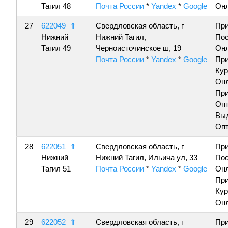
Тагил 48
Почта России
*
Yandex
*
Google
Онл
27
622049
⇑
Свердловская область, г
Пр
Нижний
Нижний Тагил,
По
Тагил 49
Черноисточинское ш, 19
Онл
Почта России
*
Yandex
*
Google
Пр
Кур
Онл
Пр
Опт
Вы
Опт
28
622051
⇑
Свердловская область, г
Пр
Нижний
Нижний Тагил, Ильича ул, 33
По
Тагил 51
Почта России
*
Yandex
*
Google
Онл
Пр
Кур
Онл
29
622052
⇑
Свердловская область, г
Пр