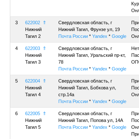
Кур
Онл
3
622002
⇑
Свердловская область, г
Пр
Нижний
Нижний Тагил, Фрунзе ул, 19
По
Тагил 2
Почта России
*
Yandex
*
Google
Онл
4
622003
⇑
Свердловская область, г
Нет
Нижний
Нижний Тагил, Уральский пр-кт,
Пас
Тагил 3
78
ОП
Почта России
*
Yandex
*
Google
5
622004
⇑
Свердловская область, г
Пр
Нижний
Нижний Тагил, Бобкова ул,
По
Тагил 4
стр.14а
Онл
Почта России
*
Yandex
*
Google
6
622005
⇑
Свердловская область, г
Пр
Нижний
Нижний Тагил, Попова ул, 14А
По
Тагил 5
Почта России
*
Yandex
*
Google
Онл
Пр