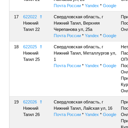
Почта России
*
Yandex
*
Google
17
622022
⇑
Свердловская область, г
Пр
Нижний
Нижний Тагил, Верхняя
По
Тагил 22
Черепанова ул, 25а
Онл
Почта России
*
Yandex
*
Google
18
622025
⇑
Свердловская область, г
Нет
Нижний
Нижний Тагил, Металлургов ул,
Пас
Тагил 25
1
ОП
Почта России
*
Yandex
*
Google
По
Онл
Пр
Кур
Онл
19
622026
⇑
Свердловская область, г
Пр
Нижний
Нижний Тагил, Лайская ул, 16
По
Тагил 26
Почта России
*
Yandex
*
Google
Онл
Пр
Кур