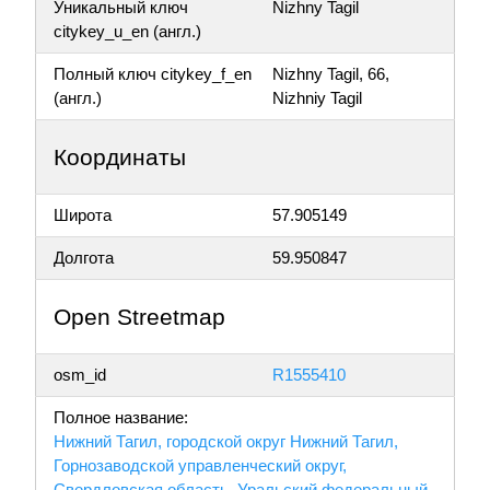
Уникальный ключ
Nizhny Tagil
citykey_u_en (англ.)
Полный ключ citykey_f_en
Nizhny Tagil, 66,
(англ.)
Nizhniy Tagil
Координаты
Широта
57.905149
Долгота
59.950847
Open Streetmap
osm_id
R1555410
Полное название:
Нижний Тагил, городской округ Нижний Тагил,
Горнозаводской управленческий округ,
Свердловская область, Уральский федеральный