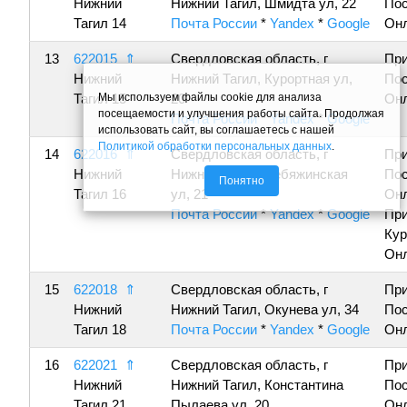
Нижний
Нижний Тагил, Шмидта ул, 22
По
Тагил 14
Почта России
*
Yandex
*
Google
Онл
13
622015
⇑
Свердловская область, г
Пр
Нижний
Нижний Тагил, Курортная ул,
По
Мы используем файлы cookie для анализа
Тагил 15
20
Онл
посещаемости и улучшения работы сайта. Продолжая
Почта России
*
Yandex
*
Google
использовать сайт, вы соглашаетесь с нашей
Политикой обработки персональных данных
.
14
622016
⇑
Свердловская область, г
Пр
Нижний
Нижний Тагил, Лебяжинская
По
Понятно
Тагил 16
ул, 21
Онл
Почта России
*
Yandex
*
Google
Пр
Кур
Онл
15
622018
⇑
Свердловская область, г
Пр
Нижний
Нижний Тагил, Окунева ул, 34
По
Тагил 18
Почта России
*
Yandex
*
Google
Онл
16
622021
⇑
Свердловская область, г
Пр
Нижний
Нижний Тагил, Константина
По
Тагил 21
Пылаева ул, 20
Онл