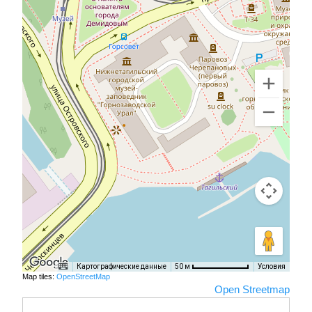
Картографические данные
Условия
50 м
Map tiles:
OpenStreetMap
Open Streetmap