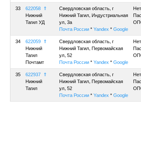
33
622058
⇑
Свердловская область, г
Нет
Нижний
Нижний Тагил, Индустриальная
Пас
Тагил УД
ул, 3а
ОП
Почта России
*
Yandex
*
Google
34
622059
⇑
Свердловская область, г
Нет
Нижний
Нижний Тагил, Первомайская
Пас
Тагил
ул, 52
ОП
Почтамт
Почта России
*
Yandex
*
Google
35
622937
⇑
Свердловская область, г
Нет
Нижний
Нижний Тагил, Первомайская
Пас
Тагил
ул, 52
ОП
Почта России
*
Yandex
*
Google