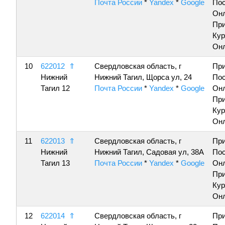
Почта России
*
Yandex
*
Google
По
Онл
Пр
Кур
Онл
10
622012
⇑
Свердловская область, г
Пр
Нижний
Нижний Тагил, Щорса ул, 24
По
Тагил 12
Почта России
*
Yandex
*
Google
Онл
Пр
Кур
Онл
11
622013
⇑
Свердловская область, г
Пр
Нижний
Нижний Тагил, Садовая ул, 38А
По
Тагил 13
Почта России
*
Yandex
*
Google
Онл
Пр
Кур
Онл
12
622014
⇑
Свердловская область, г
Пр