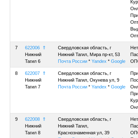
Кур
Онл
Пр
Опт
Вы
Опт
7
622006
⇑
Свердловская область, г
Нет
Нижний
Нижний Тагил, Мира пр-кт, 53
Пас
Тагил 6
Почта России
*
Yandex
*
Google
ОП
8
622007
⇑
Свердловская область, г
Пр
Нижний
Нижний Тагил, Окунева ул, 9
По
Тагил 7
Почта России
*
Yandex
*
Google
Онл
Пр
Кур
Онл
9
622008
⇑
Свердловская область, г
Нет
Нижний
Нижний Тагил,
Пас
Тагил 8
Краснознаменная ул, 39
ОП