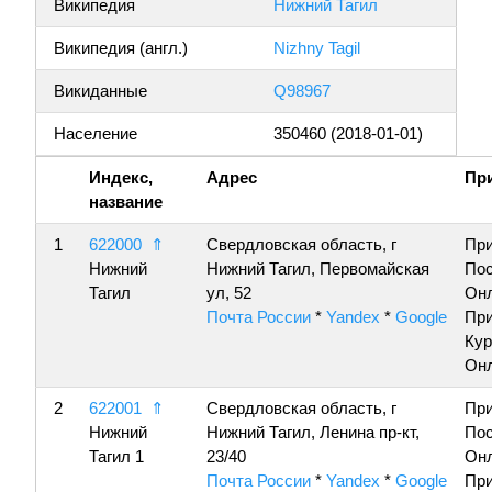
Википедия
Нижний Тагил
Википедия (англ.)
Nizhny Tagil
Викиданные
Q98967
Население
350460 (2018-01-01)
Индекс,
Адрес
Пр
название
1
622000
⇑
Свердловская область, г
Пр
Нижний
Нижний Тагил, Первомайская
По
Тагил
ул, 52
Онл
Почта России
*
Yandex
*
Google
Пр
Кур
Онл
2
622001
⇑
Свердловская область, г
Пр
Нижний
Нижний Тагил, Ленина пр-кт,
По
Тагил 1
23/40
Онл
Почта России
*
Yandex
*
Google
Пр