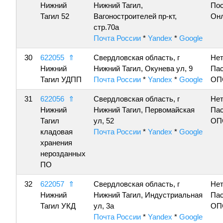
Нижний
Нижний Тагил,
По
Тагил 52
Вагоностроителей пр-кт,
Онл
стр.70а
Почта России
*
Yandex
*
Google
30
622055
⇑
Свердловская область, г
Нет
Нижний
Нижний Тагил, Окунева ул, 9
Пас
Тагил УДПП
Почта России
*
Yandex
*
Google
ОП
31
622056
⇑
Свердловская область, г
Нет
Нижний
Нижний Тагил, Первомайская
Пас
Тагил
ул, 52
ОП
кладовая
Почта России
*
Yandex
*
Google
хранения
нерозданных
ПО
32
622057
⇑
Свердловская область, г
Нет
Нижний
Нижний Тагил, Индустриальная
Пас
Тагил УКД
ул, 3а
ОП
Почта России
*
Yandex
*
Google