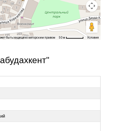
ожет быть защищено авторским правом
Условия
50 м
абудахкент"
кий