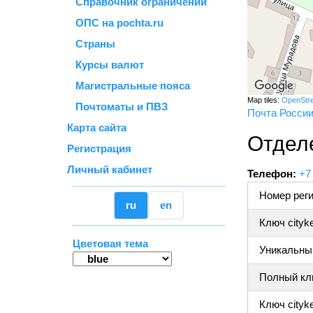
Справочник ограничений
ОПС на pochta.ru
Страны
Курсы валют
Магистральные пояса
Map tiles:
OpenStr
Почтоматы и ПВЗ
Почта Росси
Карта сайта
Отдел
Регистрация
Личный кабинет
Телефон:
+7
Номер реги
ru
en
Ключ cityk
Цветовая тема
Уникальный
Полный клю
Ключ cityke