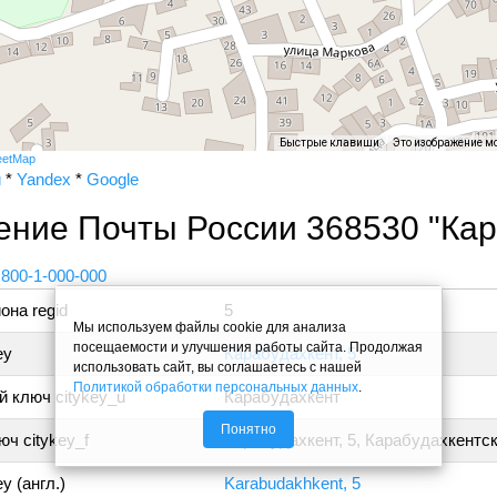
Быстрые клавиши
Это изображение м
eetMap
и
*
Yandex
*
Google
ение Почты России 368530 "Кар
 800-1-000-000
она regid
5
Мы используем файлы cookie для анализа
посещаемости и улучшения работы сайта. Продолжая
ey
Карабудахкент, 5
использовать сайт, вы соглашаетесь с нашей
Политикой обработки персональных данных
.
 ключ citykey_u
Карабудахкент
Понятно
ч citykey_f
Карабудахкент, 5, Карабудахкентс
y (англ.)
Karabudakhkent, 5