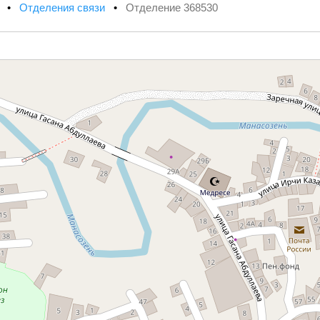
х
•
Отделения связи
•
Отделение 368530