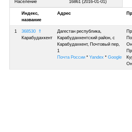
Население
16861 (2016-01-01)
Индекс,
Адрес
Пр
название
1
368530
⇑
Дагестан республика,
Пр
Карабудахкент
Карабудахкентский район, с
По
Карабудахкент, Почтовый пер,
Он
1
Пр
Почта России
*
Yandex
*
Google
Ку
Он