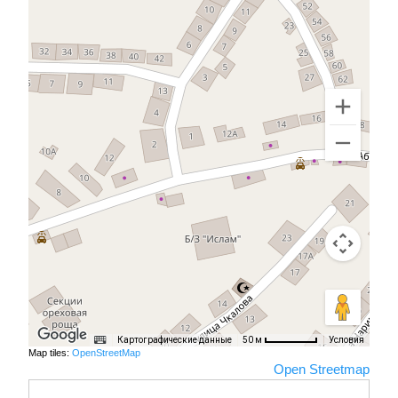
Картографические данные
Условия
50 м
Map tiles:
OpenStreetMap
Open Streetmap