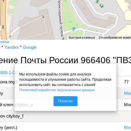
Быстрые клавиши
Это изображение може
eetMap
и
*
Yandex
*
Google
ение Почты России 966406 "ПВ
 800-1-000-000
Мы используем файлы cookie для анализа
посещаемости и улучшения работы сайта. Продолжая
она regid
77
использовать сайт, вы соглашаетесь с нашей
Политикой обработки персональных данных
.
ey
Мо
Понятно
 ключ citykey_u
Мо
ч citykey_f
y (англ.)
Mo