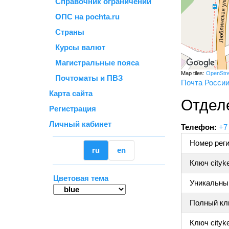
Справочник ограничений
ОПС на pochta.ru
Страны
Курсы валют
Магистральные пояса
Map tiles:
OpenStr
Почтоматы и ПВЗ
Почта Росси
Карта сайта
Отдел
Регистрация
Личный кабинет
Телефон:
+7
Номер реги
ru
en
Ключ cityk
Цветовая тема
Уникальный
Полный клю
Ключ cityke