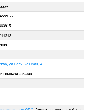
scow
cow, 77
660915
744049
сква
ква, ул Верхние Поля, 4
кт выдачи заказов
о справочника ОПС
. Вероятнее всего, оно было