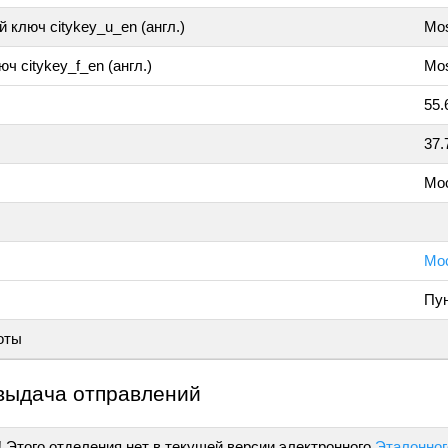
 ключ citykey_u_en (англ.)
Mo
ч citykey_f_en (англ.)
Mos
55.
37.
Мо
Мос
Пун
оты
выдача отправлений
!
Этого отделения нет в текущей версии электронного
Эталонног