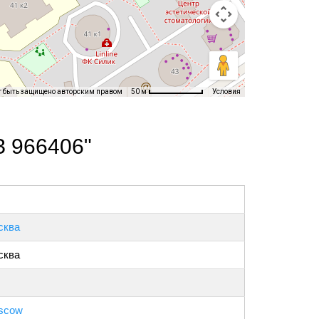
т быть защищено авторским правом
Условия
50 м
З 966406"
сква
сква
scow