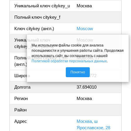
Уникальный ключ citykey_u
Москва
Полный ключ citykey_f
Ключ citykey (англ.)
Moscow
Уникальный ключ
Moscow
Мы используем файлы cookie для анализа
citykey_u_en (англ.)
посещаемости и улучшения работы сайта. Продолжая
использовать сайт, вы соглашаетесь с нашей
Полный ключ citykey_f_en
Moscow, 77
Политикой обработки персональных данных
.
(англ.)
Понятно
Широта
55.860772
Долгота
37.694010
Регион
Москва
Район
Адрес
Москва, ш
Ярославское, 28