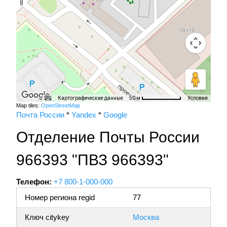
Картографические данные
Условия
50 м
Map tiles:
OpenStreetMap
Почта России
*
Yandex
*
Google
Отделение Почты России
966393 "ПВЗ 966393"
Телефон:
+7 800-1-000-000
Номер региона regid
77
Ключ citykey
Москва