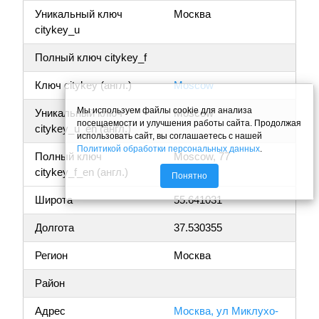
Уникальный ключ
Москва
citykey_u
Полный ключ citykey_f
Ключ citykey (англ.)
Moscow
Мы используем файлы cookie для анализа
Уникальный ключ
Moscow
посещаемости и улучшения работы сайта. Продолжая
citykey_u_en (англ.)
использовать сайт, вы соглашаетесь с нашей
Политикой обработки персональных данных
.
Полный ключ
Moscow, 77
citykey_f_en (англ.)
Понятно
Широта
55.641031
Долгота
37.530355
Регион
Москва
Район
Адрес
Москва, ул Миклухо-