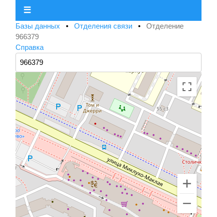
☰
Базы данных
•
Отделения связи
•
Отделение
966379
Справка