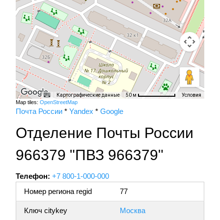
Картографические данные
Условия
50 м
Map tiles:
OpenStreetMap
Почта России
*
Yandex
*
Google
Отделение Почты России
966379 "ПВЗ 966379"
Телефон:
+7 800-1-000-000
Номер региона regid
77
Ключ citykey
Москва