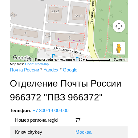
Картографические данные
Условия
50 м
Map tiles:
OpenStreetMap
Почта России
*
Yandex
*
Google
Отделение Почты России
966372 "ПВЗ 966372"
Телефон:
+7 800-1-000-000
Номер региона regid
77
Ключ citykey
Москва