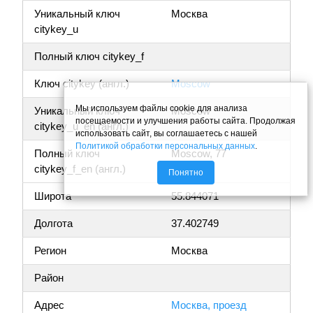
Уникальный ключ
Москва
citykey_u
Полный ключ citykey_f
Ключ citykey (англ.)
Moscow
Мы используем файлы cookie для анализа
Уникальный ключ
Moscow
посещаемости и улучшения работы сайта. Продолжая
citykey_u_en (англ.)
использовать сайт, вы соглашаетесь с нашей
Политикой обработки персональных данных
.
Полный ключ
Moscow, 77
citykey_f_en (англ.)
Понятно
Широта
55.844071
Долгота
37.402749
Регион
Москва
Район
Адрес
Москва, проезд