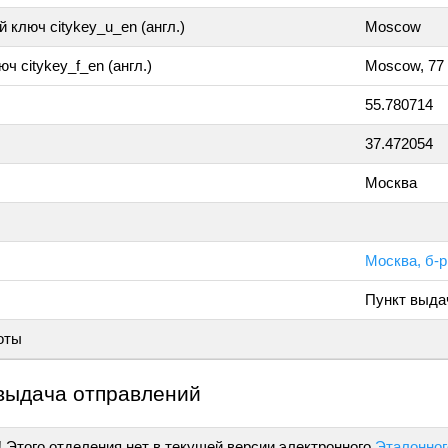
 ключ citykey_u_en (англ.)
Moscow
ч citykey_f_en (англ.)
Moscow, 77
55.780714
37.472054
Москва
Москва, б-
Пункт выда
оты
выдача отправлений
!
Этого отделения нет в текущей версии электронного
Эталонног