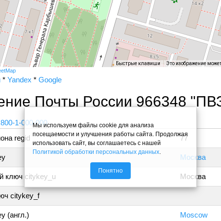
Быстрые клавиши
Это изображение може
eetMap
и
*
Yandex
*
Google
ение Почты России 966348 "ПВ
 800-1-000-000
Мы используем файлы cookie для анализа
посещаемости и улучшения работы сайта. Продолжая
она regid
77
использовать сайт, вы соглашаетесь с нашей
Политикой обработки персональных данных
.
ey
Москва
Понятно
 ключ citykey_u
Москва
ч citykey_f
y (англ.)
Moscow