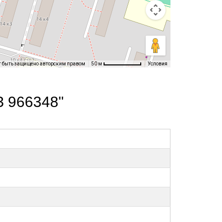
т быть защищено авторским правом
Условия
50 м
З 966348"