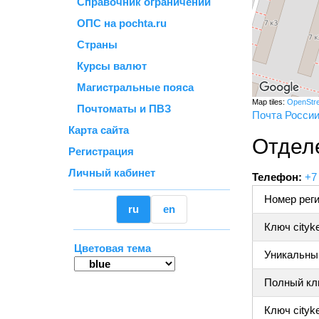
Справочник ограничений
ОПС на pochta.ru
Страны
Курсы валют
Магистральные пояса
Map tiles:
OpenStr
Почтоматы и ПВЗ
Почта Росси
Карта сайта
Отдел
Регистрация
Личный кабинет
Телефон:
+7
Номер реги
ru
en
Ключ cityk
Цветовая тема
Уникальный
Полный клю
Ключ cityke