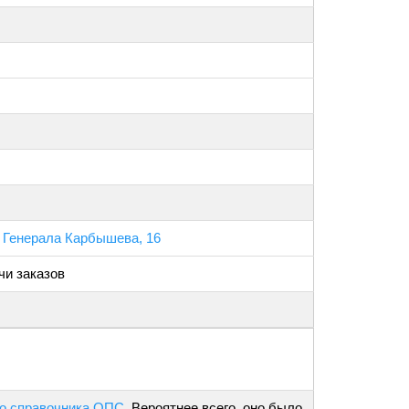
р Генерала Карбышева, 16
чи заказов
о справочника ОПС
. Вероятнее всего, оно было