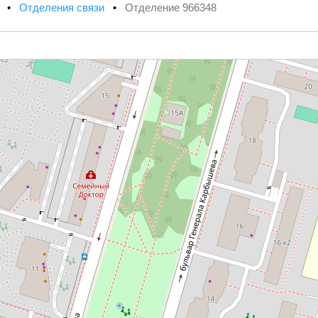
х
•
Отделения связи
•
Отделение 966348