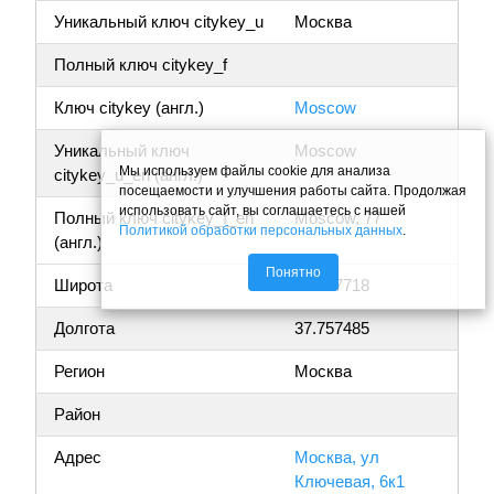
Уникальный ключ citykey_u
Москва
Полный ключ citykey_f
Ключ citykey (англ.)
Moscow
Уникальный ключ
Moscow
Мы используем файлы cookie для анализа
citykey_u_en (англ.)
посещаемости и улучшения работы сайта. Продолжая
использовать сайт, вы соглашаетесь с нашей
Полный ключ citykey_f_en
Moscow, 77
Политикой обработки персональных данных
.
(англ.)
Понятно
Широта
55.637718
Долгота
37.757485
Регион
Москва
Район
Адрес
Москва, ул
Ключевая, 6к1