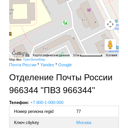
Картографические данные
Условия
50 м
Map tiles:
OpenStreetMap
Почта России
*
Yandex
*
Google
Отделение Почты России
966344 "ПВЗ 966344"
Телефон:
+7 800-1-000-000
Номер региона regid
77
Ключ citykey
Москва