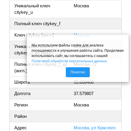
Уникальный ключ
Москва
citykey_u
Полный ключ citykey_f
Ключ citykey (англ.)
Moscow
Мы используем файлы cookie для анализа
Уникальный ключ
Moscow
посещаемости и улучшения работы сайта. Продолжая
citykey_u_en (англ.)
использовать сайт, вы соглашаетесь с нашей
Политикой обработки персональных данных
.
Полный ключ citykey_f_en
Moscow, 77
(англ.)
Понятно
Широта
55.608408
Долгота
37.579807
Регион
Москва
Район
Адрес
Москва, ул Красного