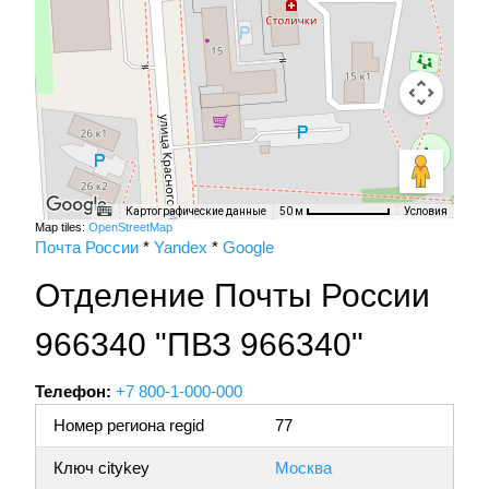
Картографические данные
Условия
50 м
Map tiles:
OpenStreetMap
Почта России
*
Yandex
*
Google
Отделение Почты России
966340 "ПВЗ 966340"
Телефон:
+7 800-1-000-000
Номер региона regid
77
Ключ citykey
Москва