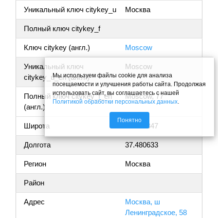
Уникальный ключ citykey_u
Москва
Полный ключ citykey_f
Ключ citykey (англ.)
Moscow
Уникальный ключ
Moscow
Мы используем файлы cookie для анализа
citykey_u_en (англ.)
посещаемости и улучшения работы сайта. Продолжая
использовать сайт, вы соглашаетесь с нашей
Полный ключ citykey_f_en
Moscow, 77
Политикой обработки персональных данных
.
(англ.)
Понятно
Широта
55.842347
Долгота
37.480633
Регион
Москва
Район
Адрес
Москва, ш
Ленинградское, 58