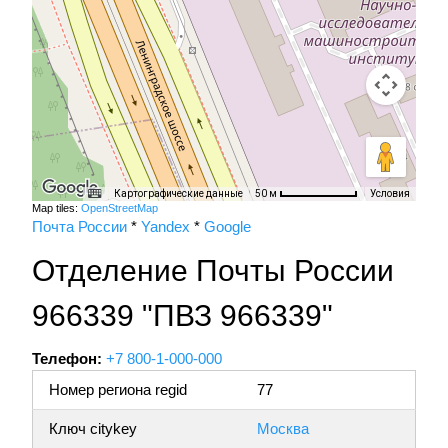
Картографические данные
Условия
50 м
Map tiles:
OpenStreetMap
Почта России
*
Yandex
*
Google
Отделение Почты России
966339 "ПВЗ 966339"
Телефон:
+7 800-1-000-000
Номер региона regid
77
Ключ citykey
Москва