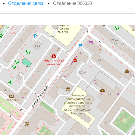
х
•
Отделения связи
•
Отделение 966330