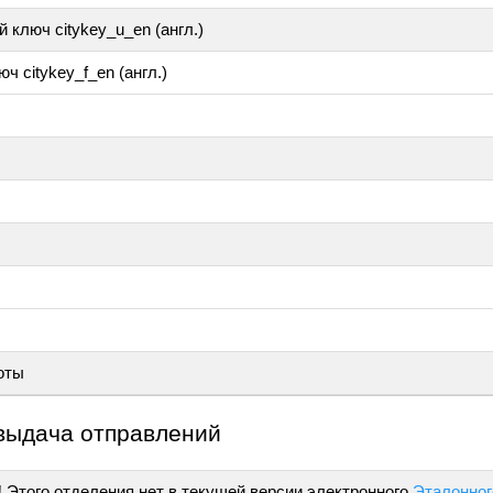
 ключ citykey_u_en (англ.)
ч citykey_f_en (англ.)
оты
выдача отправлений
!
Этого отделения нет в текущей версии электронного
Эталонног