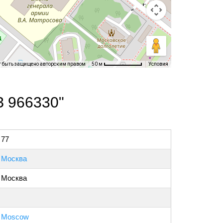
т быть защищено авторским правом
Условия
50 м
З 966330"
77
Москва
Москва
Moscow