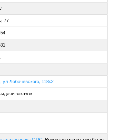
w
, 77
454
581
а
, ул Лобачевского, 118к2
выдачи заказов
о справочника ОПС
. Вероятнее всего, оно было