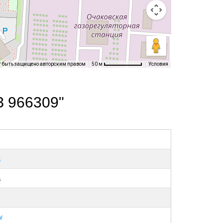
т быть защищено авторским правом
Условия
50 м
З 966309"
а
а
w