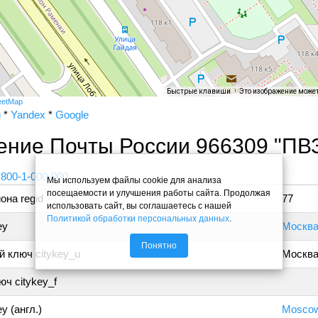
Быстрые клавиши
Это изображение може
eetMap
и
*
Yandex
*
Google
ение Почты России 966309 "ПВ
 800-1-000-000
Мы используем файлы cookie для анализа
посещаемости и улучшения работы сайта. Продолжая
она regid
77
использовать сайт, вы соглашаетесь с нашей
Политикой обработки персональных данных
.
ey
Москв
Понятно
 ключ citykey_u
Москв
ч citykey_f
y (англ.)
Mosco