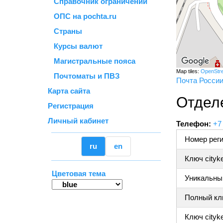
Справочник ограничений
ОПС на pochta.ru
Страны
Курсы валют
Магистральные пояса
Map tiles:
OpenStr
Почтоматы и ПВЗ
Почта Росси
Карта сайта
Отдел
Регистрация
Личный кабинет
Телефон:
+7
Номер реги
ru
en
Ключ cityk
Цветовая тема
Уникальный
Полный клю
Ключ cityke