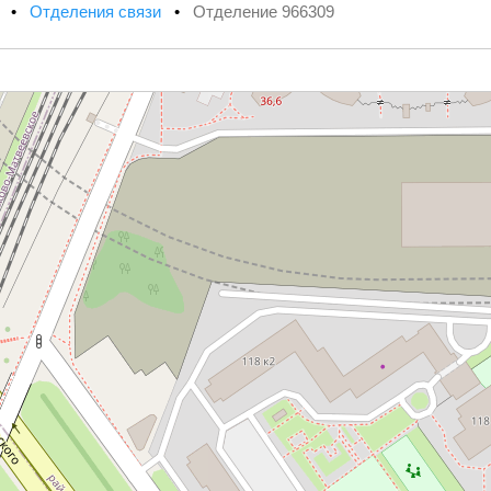
х
•
Отделения связи
•
Отделение 966309