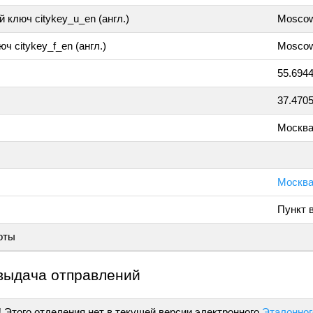
 ключ citykey_u_en (англ.)
Mosco
ч citykey_f_en (англ.)
Moscow
55.694
37.470
Москв
Москва
Пункт 
оты
выдача отправлений
!
Этого отделения нет в текущей версии электронного
Эталонног