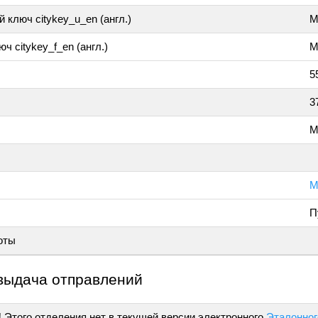
 ключ citykey_u_en (англ.)
M
ч citykey_f_en (англ.)
M
5
3
М
М
П
оты
выдача отправлений
!
Этого отделения нет в текущей версии электронного
Эталонног