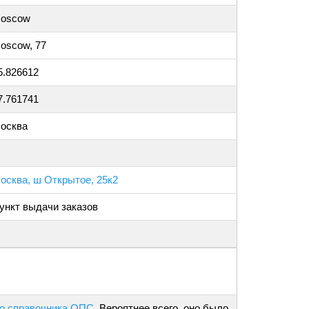
oscow
oscow, 77
5.826612
7.761741
осква
осква, ш Открытое, 25к2
ункт выдачи заказов
о справочника ОПС
. Вероятнее всего, оно было