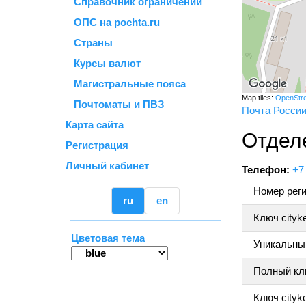
Справочник ограничений
ОПС на pochta.ru
Страны
Курсы валют
Магистральные пояса
Map tiles:
OpenStr
Почтоматы и ПВЗ
Почта Росси
Карта сайта
Отдел
Регистрация
Личный кабинет
Телефон:
+7
Номер реги
ru
en
Ключ cityk
Цветовая тема
Уникальный
Полный клю
Ключ cityke