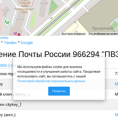
Быстрые клавиши
Это изображение може
eetMap
и
*
Yandex
*
Google
ение Почты России 966294 "ПВ
 800-1-000-000
Мы используем файлы cookie для анализа
посещаемости и улучшения работы сайта. Продолжая
она regid
7
использовать сайт, вы соглашаетесь с нашей
Политикой обработки персональных данных
.
ey
М
Понятно
 ключ citykey_u
М
ч citykey_f
y (англ.)
M