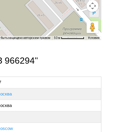
т быть защищено авторским правом
Условия
50 м
З 966294"
7
осква
осква
oscow