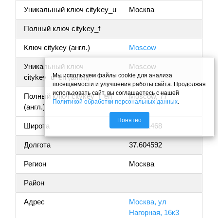
Уникальный ключ citykey_u
Москва
Полный ключ citykey_f
Ключ citykey (англ.)
Moscow
Уникальный ключ
Moscow
Мы используем файлы cookie для анализа
citykey_u_en (англ.)
посещаемости и улучшения работы сайта. Продолжая
использовать сайт, вы соглашаетесь с нашей
Полный ключ citykey_f_en
Moscow, 77
Политикой обработки персональных данных
.
(англ.)
Понятно
Широта
55.681468
Долгота
37.604592
Регион
Москва
Район
Адрес
Москва, ул
Нагорная, 16к3