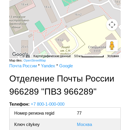
Картографические данные
Условия
50 м
Map tiles:
OpenStreetMap
Почта России
*
Yandex
*
Google
Отделение Почты России
966289 "ПВЗ 966289"
Телефон:
+7 800-1-000-000
Номер региона regid
77
Ключ citykey
Москва