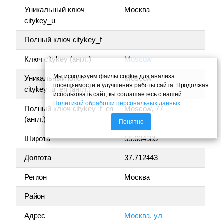
Уникальный ключ
Москва
citykey_u
Полный ключ citykey_f
Ключ citykey (англ.)
Moscow
Мы используем файлы cookie для анализа
Уникальный ключ
Moscow
посещаемости и улучшения работы сайта. Продолжая
citykey_u_en (англ.)
использовать сайт, вы соглашаетесь с нашей
Политикой обработки персональных данных
.
Полный ключ citykey_f_en
Moscow, 77
(англ.)
Понятно
Широта
55.604685
Долгота
37.712443
Регион
Москва
Район
Адрес
Москва, ул