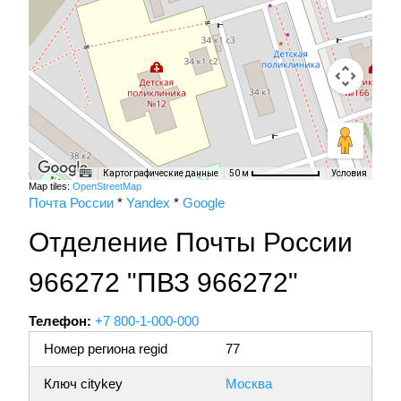
Картографические данные
Условия
50 м
Map tiles:
OpenStreetMap
Почта России
*
Yandex
*
Google
Отделение Почты России
966272 "ПВЗ 966272"
Телефон:
+7 800-1-000-000
Номер региона regid
77
Ключ citykey
Москва