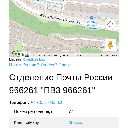
Картографические данные
Условия
50 м
Map tiles:
OpenStreetMap
Почта России
*
Yandex
*
Google
Отделение Почты России
966261 "ПВЗ 966261"
Телефон:
+7 800-1-000-000
Номер региона regid
77
Ключ citykey
Москва