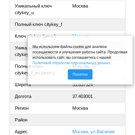
Уникальный ключ
Москва
citykey_u
Полный ключ citykey_f
Ключ citykey (англ.)
Moscow
Мы используем файлы cookie для анализа
Уникальный ключ
Moscow
посещаемости и улучшения работы сайта. Продолжая
citykey_u_en (англ.)
использовать сайт, вы соглашаетесь с нашей
Политикой обработки персональных данных
.
Полный ключ
Moscow, 77
citykey_f_en (англ.)
Понятно
Широта
55.837924
Долгота
37.403001
Регион
Москва
Район
Адрес
Москва, ул Василия