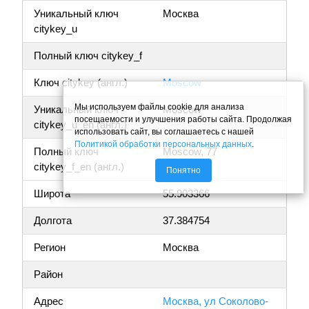
Уникальный ключ
Москва
citykey_u
Полный ключ citykey_f
Ключ citykey (англ.)
Moscow
Мы используем файлы cookie для анализа
Уникальный ключ
Moscow
посещаемости и улучшения работы сайта. Продолжая
citykey_u_en (англ.)
использовать сайт, вы соглашаетесь с нашей
Политикой обработки персональных данных
.
Полный ключ
Moscow, 77
citykey_f_en (англ.)
Понятно
Широта
55.903366
Долгота
37.384754
Регион
Москва
Район
Адрес
Москва, ул Соколово-