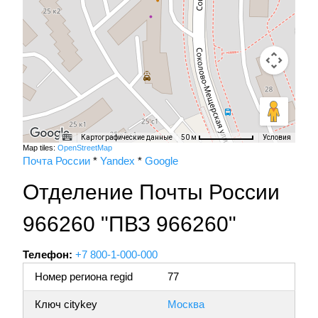
Картографические данные
Условия
50 м
Map tiles:
OpenStreetMap
Почта России
*
Yandex
*
Google
Отделение Почты России
966260 "ПВЗ 966260"
Телефон:
+7 800-1-000-000
Номер региона regid
77
Ключ citykey
Москва