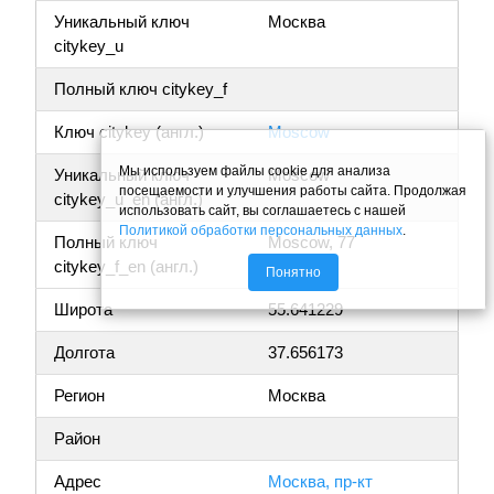
Уникальный ключ
Москва
citykey_u
Полный ключ citykey_f
Ключ citykey (англ.)
Moscow
Мы используем файлы cookie для анализа
Уникальный ключ
Moscow
посещаемости и улучшения работы сайта. Продолжая
citykey_u_en (англ.)
использовать сайт, вы соглашаетесь с нашей
Политикой обработки персональных данных
.
Полный ключ
Moscow, 77
citykey_f_en (англ.)
Понятно
Широта
55.641229
Долгота
37.656173
Регион
Москва
Район
Адрес
Москва, пр-кт