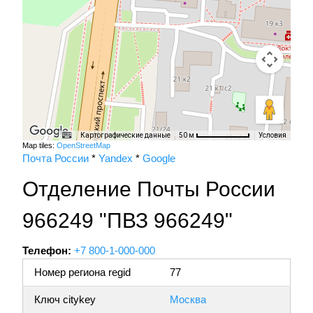
Картографические данные
Условия
50 м
Map tiles:
OpenStreetMap
Почта России
*
Yandex
*
Google
Отделение Почты России
966249 "ПВЗ 966249"
Телефон:
+7 800-1-000-000
Номер региона regid
77
Ключ citykey
Москва