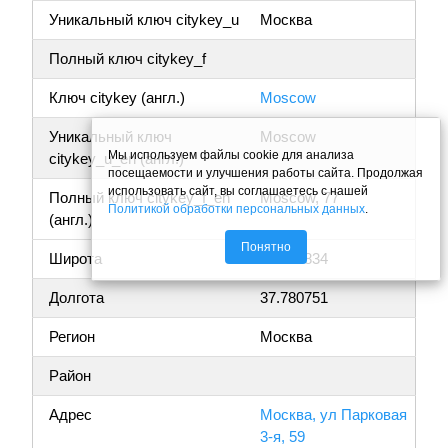
Уникальный ключ citykey_u
Москва
Полный ключ citykey_f
Ключ citykey (англ.)
Moscow
Уникальный ключ
Moscow
Мы используем файлы cookie для анализа
citykey_u_en (англ.)
посещаемости и улучшения работы сайта. Продолжая
использовать сайт, вы соглашаетесь с нашей
Полный ключ citykey_f_en
Moscow, 77
Политикой обработки персональных данных
.
(англ.)
Понятно
Широта
55.805834
Долгота
37.780751
Регион
Москва
Район
Адрес
Москва, ул Парковая
3-я, 59