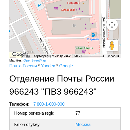
Картографические данные
Условия
50 м
Map tiles:
OpenStreetMap
Почта России
*
Yandex
*
Google
Отделение Почты России
966243 "ПВЗ 966243"
Телефон:
+7 800-1-000-000
Номер региона regid
77
Ключ citykey
Москва