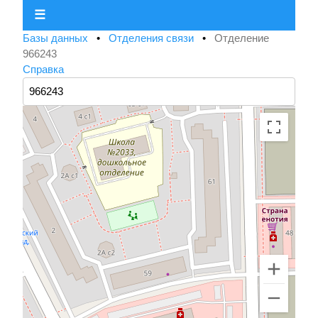
☰
Базы данных
•
Отделения связи
•
Отделение
966243
Справка