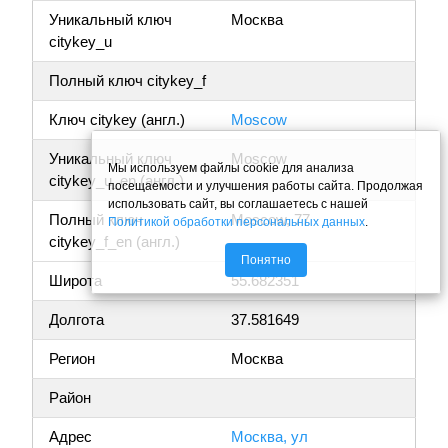
Уникальный ключ
Москва
citykey_u
Полный ключ citykey_f
Ключ citykey (англ.)
Moscow
Уникальный ключ
Moscow
Мы используем файлы cookie для анализа
citykey_u_en (англ.)
посещаемости и улучшения работы сайта. Продолжая
использовать сайт, вы соглашаетесь с нашей
Полный ключ
Moscow, 77
Политикой обработки персональных данных
.
citykey_f_en (англ.)
Понятно
Широта
55.682351
Долгота
37.581649
Регион
Москва
Район
Адрес
Москва, ул