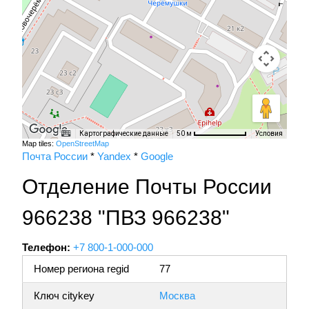
Картографические данные
Условия
50 м
Map tiles:
OpenStreetMap
Почта России
*
Yandex
*
Google
Отделение Почты России
966238 "ПВЗ 966238"
Телефон:
+7 800-1-000-000
Номер региона regid
77
Ключ citykey
Москва