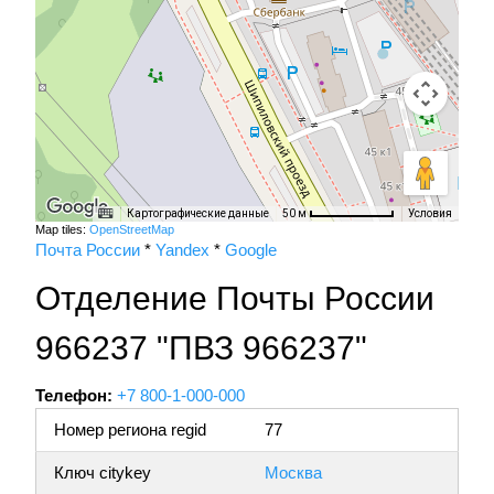
Картографические данные
Условия
50 м
Map tiles:
OpenStreetMap
Почта России
*
Yandex
*
Google
Отделение Почты России
966237 "ПВЗ 966237"
Телефон:
+7 800-1-000-000
Номер региона regid
77
Ключ citykey
Москва