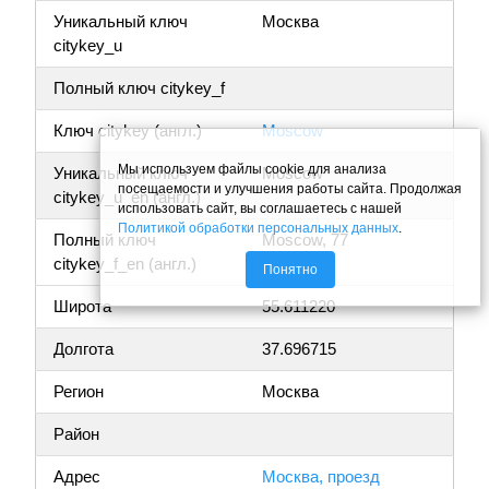
Уникальный ключ
Москва
citykey_u
Полный ключ citykey_f
Ключ citykey (англ.)
Moscow
Мы используем файлы cookie для анализа
Уникальный ключ
Moscow
посещаемости и улучшения работы сайта. Продолжая
citykey_u_en (англ.)
использовать сайт, вы соглашаетесь с нашей
Политикой обработки персональных данных
.
Полный ключ
Moscow, 77
citykey_f_en (англ.)
Понятно
Широта
55.611220
Долгота
37.696715
Регион
Москва
Район
Адрес
Москва, проезд