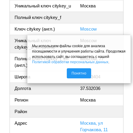
Уникальный ключ citykey_u
Москва
Полный ключ citykey_f
Ключ citykey (англ.)
Moscow
Уникальный ключ
Moscow
Мы используем файлы cookie для анализа
citykey_u_en (англ.)
посещаемости и улучшения работы сайта. Продолжая
использовать сайт, вы соглашаетесь с нашей
Полный ключ citykey_f_en
Moscow, 77
Политикой обработки персональных данных
.
(англ.)
Понятно
Широта
55.543404
Долгота
37.532036
Регион
Москва
Район
Адрес
Москва, ул
Горчакова, 11