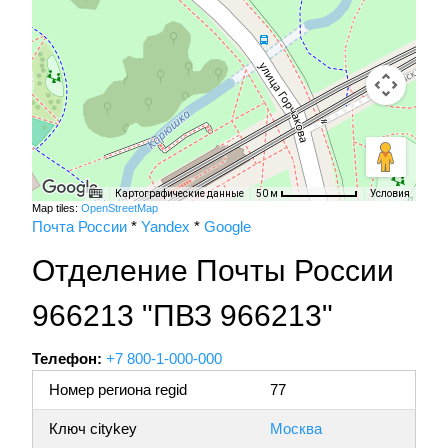
Картографические данные
Условия
50 м
Map tiles:
OpenStreetMap
Почта России
*
Yandex
*
Google
Отделение Почты России
966213 "ПВЗ 966213"
Телефон:
+7 800-1-000-000
Номер региона regid
77
Ключ citykey
Москва