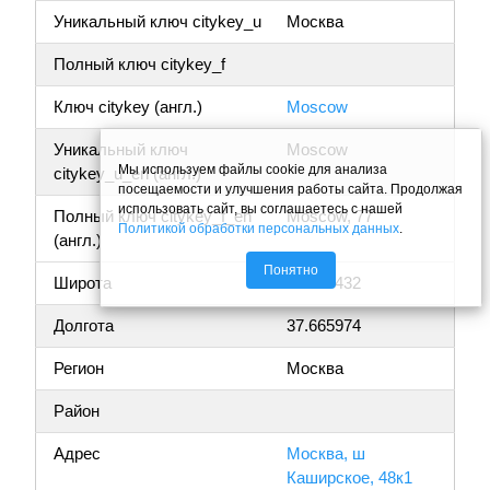
Уникальный ключ citykey_u
Москва
Полный ключ citykey_f
Ключ citykey (англ.)
Moscow
Уникальный ключ
Moscow
Мы используем файлы cookie для анализа
citykey_u_en (англ.)
посещаемости и улучшения работы сайта. Продолжая
использовать сайт, вы соглашаетесь с нашей
Полный ключ citykey_f_en
Moscow, 77
Политикой обработки персональных данных
.
(англ.)
Понятно
Широта
55.647432
Долгота
37.665974
Регион
Москва
Район
Адрес
Москва, ш
Каширское, 48к1