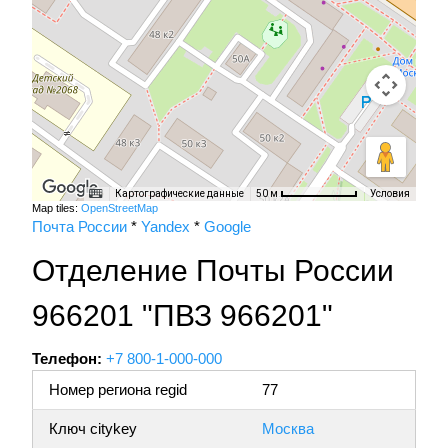
Картографические данные
Условия
50 м
Map tiles:
OpenStreetMap
Почта России
*
Yandex
*
Google
Отделение Почты России
966201 "ПВЗ 966201"
Телефон:
+7 800-1-000-000
Номер региона regid
77
Ключ citykey
Москва