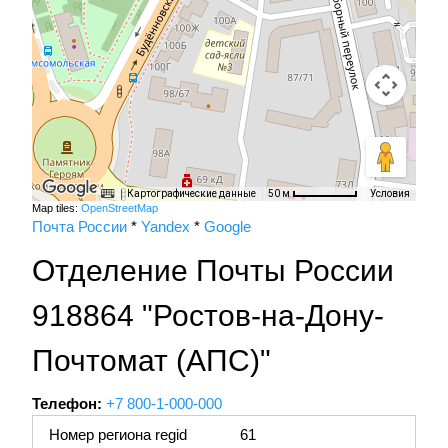
Картографические данные
Условия
50 м
Map tiles:
OpenStreetMap
Почта России
*
Yandex
*
Google
Отделение Почты России
918864 "Ростов-на-Дону-
Почтомат (АПС)"
Телефон:
+7 800-1-000-000
Номер региона regid
61