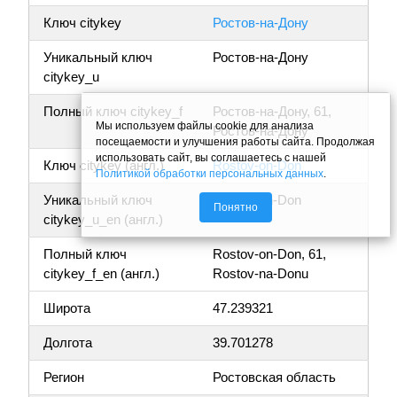
Ключ citykey
Ростов-на-Дону
Уникальный ключ
Ростов-на-Дону
citykey_u
Полный ключ citykey_f
Ростов-на-Дону, 61,
Мы используем файлы cookie для анализа
Ростов-на-Дону
посещаемости и улучшения работы сайта. Продолжая
использовать сайт, вы соглашаетесь с нашей
Ключ citykey (англ.)
Rostov-on-Don
Политикой обработки персональных данных
.
Уникальный ключ
Rostov-on-Don
Понятно
citykey_u_en (англ.)
Полный ключ
Rostov-on-Don, 61,
citykey_f_en (англ.)
Rostov-na-Donu
Широта
47.239321
Долгота
39.701278
Регион
Ростовская область