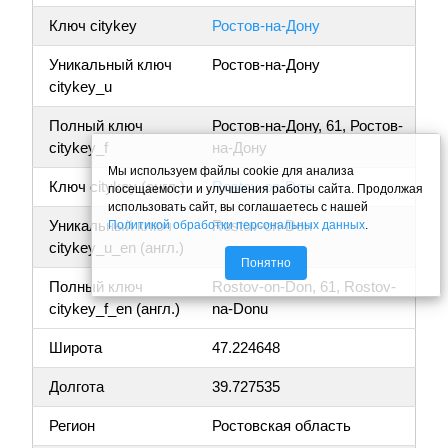
Ключ citykey
Ростов-на-Дону
Уникальный ключ
Ростов-на-Дону
citykey_u
Полный ключ
Ростов-на-Дону, 61, Ростов-
citykey_f
на-Дону
Мы используем файлы cookie для анализа
Ключ citykey (англ.)
Rostov-on-Don
посещаемости и улучшения работы сайта. Продолжая
использовать сайт, вы соглашаетесь с нашей
Уникальный ключ
Rostov-on-Don
Политикой обработки персональных данных
.
citykey_u_en (англ.)
Понятно
Полный ключ
Rostov-on-Don, 61, Rostov-
citykey_f_en (англ.)
na-Donu
Широта
47.224648
Долгота
39.727535
Регион
Ростовская область