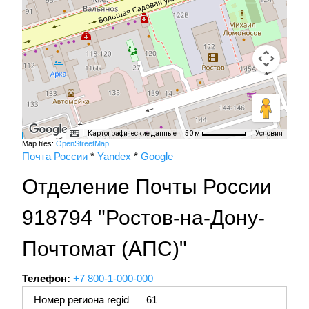
Картографические данные
Условия
50 м
Map tiles:
OpenStreetMap
Почта России
*
Yandex
*
Google
Отделение Почты России
918794 "Ростов-на-Дону-
Почтомат (АПС)"
Телефон:
+7 800-1-000-000
Номер региона regid
61