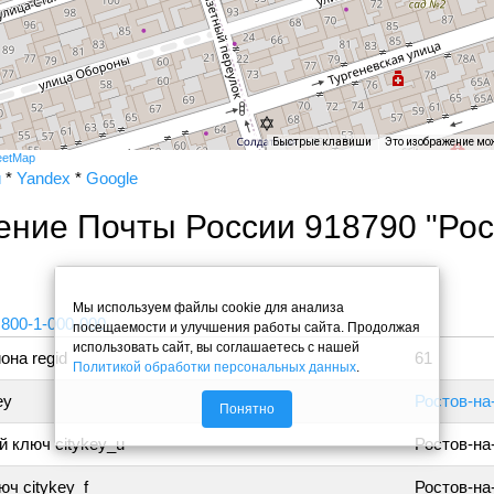
Быстрые клавиши
Это изображение мо
eetMap
и
*
Yandex
*
Google
ение Почты России 918790 "Рос
"
Мы используем файлы cookie для анализа
 800-1-000-000
посещаемости и улучшения работы сайта. Продолжая
использовать сайт, вы соглашаетесь с нашей
она regid
61
Политикой обработки персональных данных
.
ey
Ростов-на
Понятно
 ключ citykey_u
Ростов-на
ч citykey_f
Ростов-на