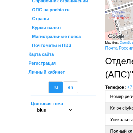
Справочник ограничений
ОПС на pochta.ru
Страны
Курсы валют
Магистральные пояса
Map tiles:
OpenStr
Почтоматы и ПВЗ
Почта Росси
Карта сайта
Отдел
Регистрация
Личный кабинет
(АПС)
ru
en
Телефон:
+7
Номер реги
Цветовая тема
Ключ cityk
Уникальный
Полный клю