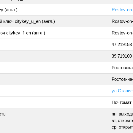
y (англ.)
Rostov-on
 ключ citykey_u_en (англ.)
Rostov-on
ч citykey_f_en (англ.)
Rostov-on
47.219153
39.719100
Ростовска
Ростов-на
ул Станис
Почтомат
оты
пн, выход
вт, открыто
ср, открыт