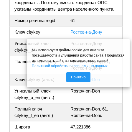
координаты. Поэтому вместо координат ОПС
указаны координаты центра населенного пункта.
Номер региона regid
61
Ключ citykey
Ростов-на-Дону
Уникальный ключ
Ростов-на-Дону
citykey_u
Мы используем файлы cookie для анализа
посещаемости и улучшения работы сайта. Продолжая
использовать сайт, вы соглашаетесь с нашей
Полный ключ citykey_f
Ростов-на-Дону, 61,
Политикой обработки персональных данных
.
Ростов-на-Дону
Понятно
Ключ citykey (англ.)
Rostov-on-Don
Уникальный ключ
Rostov-on-Don
citykey_u_en (англ.)
Полный ключ
Rostov-on-Don, 61,
citykey_f_en (англ.)
Rostov-na-Donu
Широта
47.221386