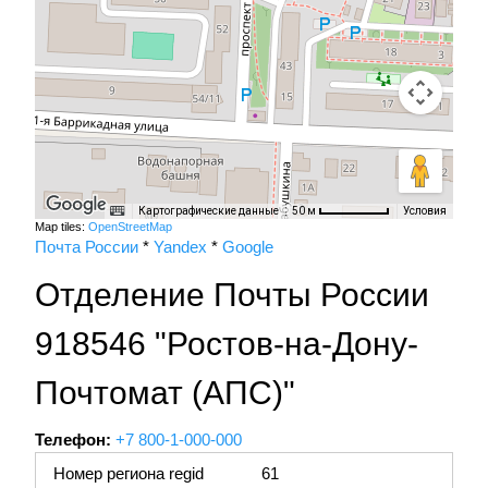
Картографические данные
Условия
50 м
Map tiles:
OpenStreetMap
Почта России
*
Yandex
*
Google
Отделение Почты России
918546 "Ростов-на-Дону-
Почтомат (АПС)"
Телефон:
+7 800-1-000-000
Номер региона regid
61