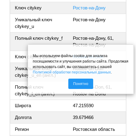
Ключ citykey
Ростов-на-Дону
Уникальный ключ
Ростов-на-Дону
citykey_u
Полный ключ citykey_f
Ростов-на-Дону, 61,
Ростов-на-Дону
Мы используем файлы cookie для анализа
Ключ citykey (англ.)
Rostov-on-Don
посещаемости и улучшения работы сайта. Продолжая
использовать сайт, вы соглашаетесь с нашей
Уникальный ключ
Rostov-on-Don
Политикой обработки персональных данных
.
citykey_u_en (англ.)
Понятно
Полный ключ
Rostov-on-Don, 61,
citykey_f_en (англ.)
Rostov-na-Donu
Широта
47.215590
Долгота
39.679466
Регион
Ростовская область