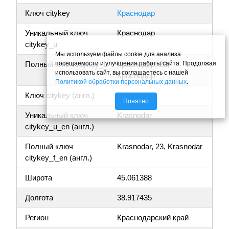
Ключ citykey
Краснодар
Уникальный ключ
Краснодар
citykey_u
Мы используем файлы cookie для анализа
посещаемости и улучшения работы сайта. Продолжая
Полный ключ citykey_f
Краснодар, 23,
использовать сайт, вы соглашаетесь с нашей
Краснодар
Политикой обработки персональных данных
.
Ключ citykey (англ.)
Krasnodar
Понятно
Уникальный ключ
Krasnodar
citykey_u_en (англ.)
Полный ключ
Krasnodar, 23, Krasnodar
citykey_f_en (англ.)
Широта
45.061388
Долгота
38.917435
Регион
Краснодарский край