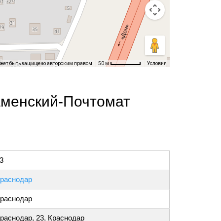
ожет быть защищено авторским правом
Условия
50 м
аменский-Почтомат
3
раснодар
раснодар
раснодар, 23, Краснодар