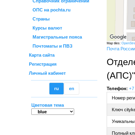
Справочник ограничений
ОПС на pochta.ru
Страны
Курсы валют
Магистральные пояса
Map tiles:
OpenStr
Почтоматы и ПВЗ
Почта Росси
Карта сайта
Отдел
Регистрация
Личный кабинет
(АПС)
ru
en
Телефон:
+7
Номер реги
Цветовая тема
Ключ cityk
Уникальный
Полный клю