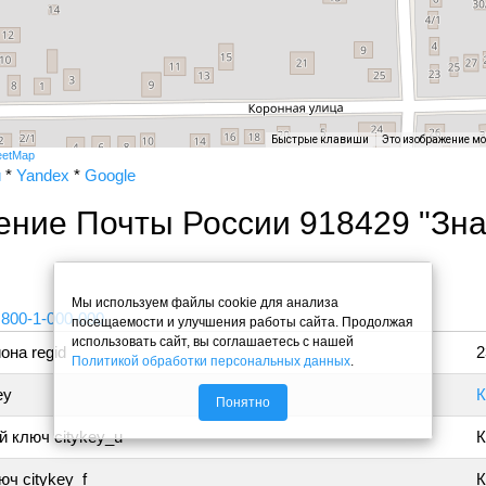
Быстрые клавиши
Это изображение м
eetMap
и
*
Yandex
*
Google
ение Почты России 918429 "Зн
"
Мы используем файлы cookie для анализа
 800-1-000-000
посещаемости и улучшения работы сайта. Продолжая
использовать сайт, вы соглашаетесь с нашей
она regid
2
Политикой обработки персональных данных
.
ey
К
Понятно
 ключ citykey_u
К
ч citykey_f
К