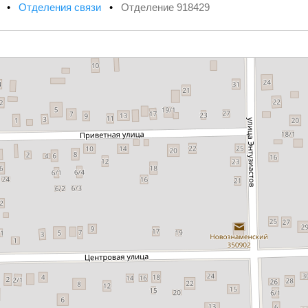
х
•
Отделения связи
•
Отделение 918429