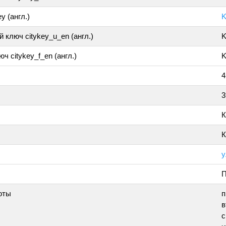
y (англ.)
K
 ключ citykey_u_en (англ.)
K
ч citykey_f_en (англ.)
K
4
3
К
К
у
П
оты
п
в
с