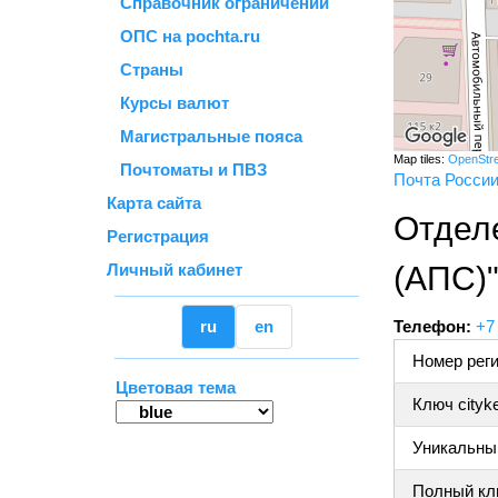
Справочник ограничений
ОПС на pochta.ru
Страны
Курсы валют
Магистральные пояса
Map tiles:
OpenStr
Почтоматы и ПВЗ
Почта Росси
Карта сайта
Отдел
Регистрация
Личный кабинет
(АПС)
ru
en
Телефон:
+7
Номер реги
Цветовая тема
Ключ cityk
Уникальный
Полный клю