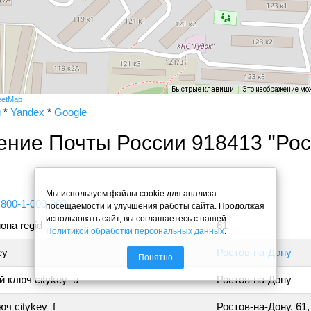
Быстрые клавиши
Это изображение мо
eetMap
и
*
Yandex
*
Google
ение Почты России 918413 "Рос
"
Мы используем файлы cookie для анализа
 800-1-000-000
посещаемости и улучшения работы сайта. Продолжая
использовать сайт, вы соглашаетесь с нашей
она regid
61
Политикой обработки персональных данных
.
ey
Ростов-на-Дону
Понятно
 ключ citykey_u
Ростов-на-Дону
ч citykey_f
Ростов-на-Дону, 61