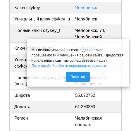
Ключ citykey
Челябинск
Уникальный ключ citykey_u
Челябинск
Полный ключ citykey_f
Челябинск, 74,
Челябинский
Ключ citykey (англ.)
Chelyabinsk
Мы используем файлы cookie для анализа
посещаемости и улучшения работы сайта. Продолжая
Уникальный ключ
Chelyabinsk
использовать сайт, вы соглашаетесь с нашей
citykey_u_en (англ.)
Политикой обработки персональных данных
.
Понятно
Полный ключ citykey_f_en
Chelyabinsk, 74,
(англ.)
Chelyabinsky
Широта
55.072752
Долгота
61.390390
Регион
Челябинская
область