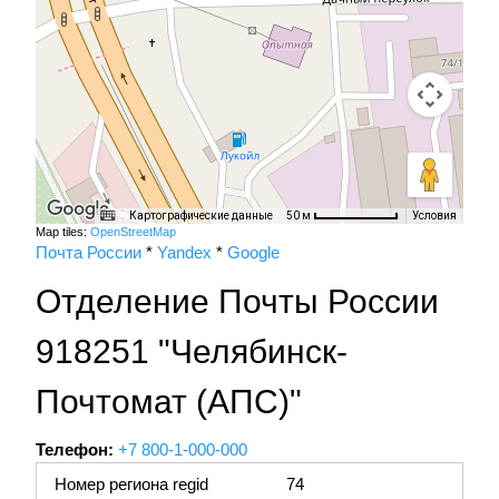
Картографические данные
Условия
50 м
Map tiles:
OpenStreetMap
Почта России
*
Yandex
*
Google
Отделение Почты России
918251 "Челябинск-
Почтомат (АПС)"
Телефон:
+7 800-1-000-000
Номер региона regid
74