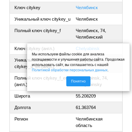
Ключ citykey
Челябинск
Уникальный ключ citykey_u
Челябинск
Полный ключ citykey_f
Челябинск, 74,
Челябинский
Ключ citykey (англ.)
Chelyabinsk
Мы используем файлы cookie для анализа
посещаемости и улучшения работы сайта. Продолжая
Уникальный ключ
Chelyabinsk
использовать сайт, вы соглашаетесь с нашей
citykey_u_en (англ.)
Политикой обработки персональных данных
.
Полный ключ citykey_f_en
Chelyabinsk, 74,
Понятно
(англ.)
Chelyabinsky
Широта
55.208209
Долгота
61.363764
Регион
Челябинская
область