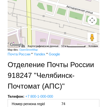
Картографические данные
Условия
50 м
Map tiles:
OpenStreetMap
Почта России
*
Yandex
*
Google
Отделение Почты России
918247 "Челябинск-
Почтомат (АПС)"
Телефон:
+7 800-1-000-000
Номер региона regid
74