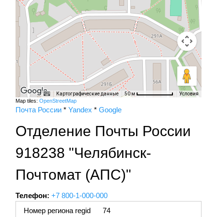
Картографические данные
Условия
50 м
Map tiles:
OpenStreetMap
Почта России
*
Yandex
*
Google
Отделение Почты России
918238 "Челябинск-
Почтомат (АПС)"
Телефон:
+7 800-1-000-000
Номер региона regid
74