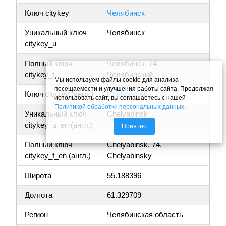
Ключ citykey
Челябинск
Уникальный ключ
Челябинск
citykey_u
Полный ключ
Челябинск, 74,
citykey_f
Челябинский
Мы используем файлы cookie для анализа
посещаемости и улучшения работы сайта. Продолжая
Ключ citykey (англ.)
Chelyabinsk
использовать сайт, вы соглашаетесь с нашей
Политикой обработки персональных данных
.
Уникальный ключ
Chelyabinsk
citykey_u_en (англ.)
Понятно
Полный ключ
Chelyabinsk, 74,
citykey_f_en (англ.)
Chelyabinsky
Широта
55.188396
Долгота
61.329709
Регион
Челябинская область